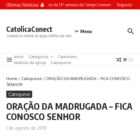
Ir para o conteúdo
Últimas Notícias
Terça-feira da 13ª semana do Tempo Comum
Segunda-feir
CatolicaConect
Menu
Levando as noticias da Igreja Católica ate você.
Inicio
Categorias
Catecismo
Notícias da Igreja
Catequese
Home
/
Catequese
/
ORAÇÃO DA MADRUGADA – FICA CONOSCO
SENHOR
Catequese
ORAÇÃO DA MADRUGADA – FICA
CONOSCO SENHOR
1 de agosto de 2019