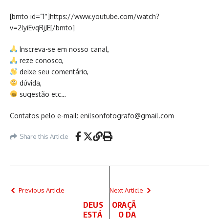
[bmto id=”1″]https://www.youtube.com/watch?
v=2lyiEvqRjJE[/bmto]
Inscreva-se em nosso canal,
reze conosco,
deixe seu comentário,
dúvida,
sugestão etc…
Contatos pelo e-mail: enilsonfotografo@gmail.com
Share this Article
Previous Article
Next Article
DEUS
ORAÇÃ
ESTÁ
O DA