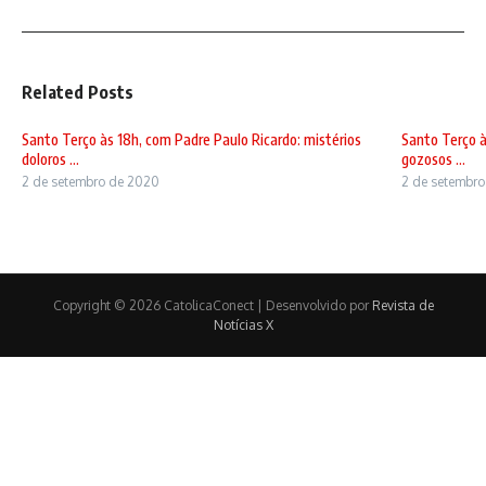
Related Posts
Santo Terço às 18h, com Padre Paulo Ricardo: mistérios
Santo Terço à
doloros ...
gozosos ...
2 de setembro de 2020
2 de setembr
Copyright © 2026 CatolicaConect | Desenvolvido por
Revista de
Notícias X