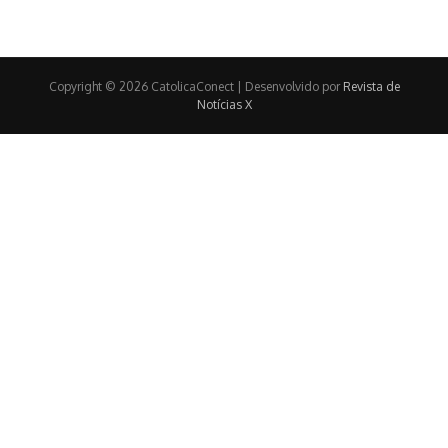
Copyright © 2026 CatolicaConect | Desenvolvido por
Revista de
Notícias X