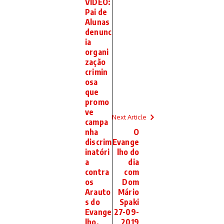
VÍDEO:
Pai de
Alunas
denunc
ia
organi
zação
crimin
osa
que
promo
ve
Next Article
campa
nha
O
discrim
Evange
inatóri
lho do
a
dia
contra
com
os
Dom
Arauto
Mário
s do
Spaki
Evange
27-09-
lho.
2019