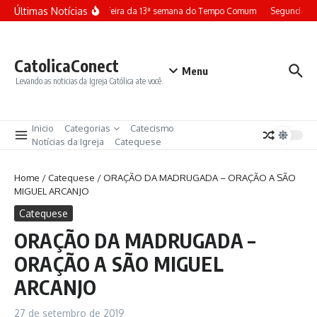
Ir para o conteúdo
Últimas Notícias
Terça-feira da 13ª semana do Tempo Comum
Segunda-fe
CatolicaConect
Menu
Levando as noticias da Igreja Católica ate você.
Inicio
Categorias
Catecismo
Notícias da Igreja
Catequese
Home
/
Catequese
/
ORAÇÃO DA MADRUGADA – ORAÇÃO A SÃO
MIGUEL ARCANJO
Catequese
ORAÇÃO DA MADRUGADA –
ORAÇÃO A SÃO MIGUEL
ARCANJO
27 de setembro de 2019