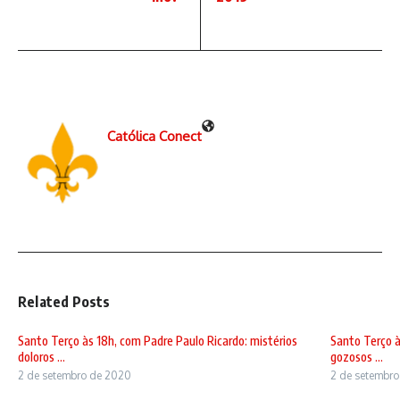
Católica Conect
Related Posts
Santo Terço às 18h, com Padre Paulo Ricardo: mistérios
Santo Terço à
doloros ...
gozosos ...
2 de setembro de 2020
2 de setembr