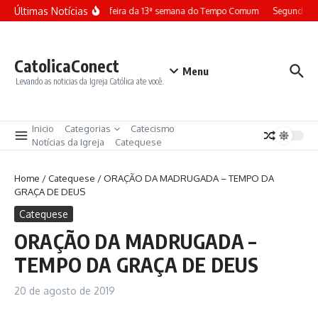
Ir para o conteúdo
Últimas Notícias
Terça-feira da 13ª semana do Tempo Comum
Segunda-fe
CatolicaConect
Menu
Levando as noticias da Igreja Católica ate você.
Inicio
Categorias
Catecismo
Notícias da Igreja
Catequese
Home
/
Catequese
/
ORAÇÃO DA MADRUGADA – TEMPO DA
GRAÇA DE DEUS
Catequese
ORAÇÃO DA MADRUGADA –
TEMPO DA GRAÇA DE DEUS
20 de agosto de 2019