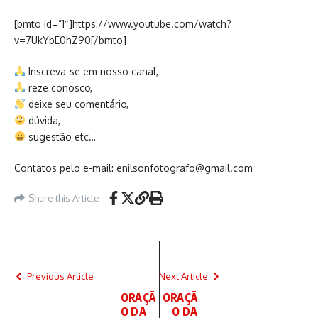
[bmto id=”1″]https://www.youtube.com/watch?
v=7UkYbE0hZ90[/bmto]
Inscreva-se em nosso canal,
reze conosco,
deixe seu comentário,
dúvida,
sugestão etc…
Contatos pelo e-mail: enilsonfotografo@gmail.com
Share this Article
Previous Article
Next Article
ORAÇÃ
ORAÇÃ
O DA
O DA