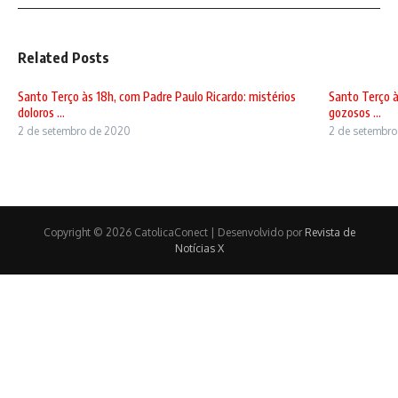
Related Posts
Santo Terço às 18h, com Padre Paulo Ricardo: mistérios
Santo Terço à
doloros ...
gozosos ...
2 de setembro de 2020
2 de setembr
Copyright © 2026 CatolicaConect | Desenvolvido por
Revista de
Notícias X