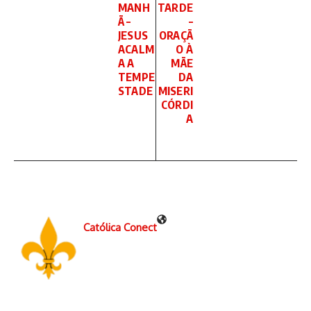
MANH
TARDE
Ã –
–
JESUS
ORAÇÃ
ACALM
O À
A A
MÃE
TEMPE
DA
STADE
MISERI
CÓRDI
A
Católica Conect