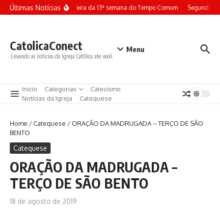
Ir para o conteúdo
Últimas Notícias
Terça-feira da 13ª semana do Tempo Comum
Segunda-fe
CatolicaConect
Menu
Levando as noticias da Igreja Católica ate você.
Inicio
Categorias
Catecismo
Notícias da Igreja
Catequese
Home
/
Catequese
/
ORAÇÃO DA MADRUGADA – TERÇO DE SÃO
BENTO
Catequese
ORAÇÃO DA MADRUGADA –
TERÇO DE SÃO BENTO
18 de agosto de 2019