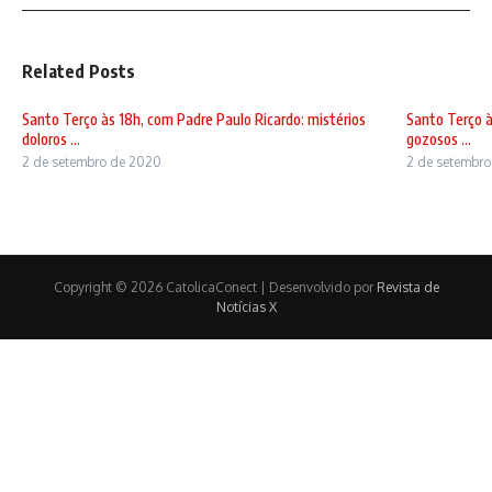
Related Posts
Santo Terço às 18h, com Padre Paulo Ricardo: mistérios
Santo Terço à
doloros ...
gozosos ...
2 de setembro de 2020
2 de setembr
Copyright © 2026 CatolicaConect | Desenvolvido por
Revista de
Notícias X