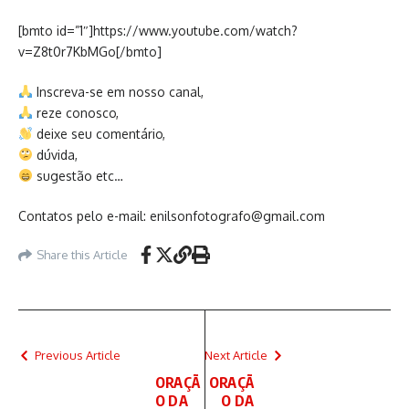
[bmto id=”1″]https://www.youtube.com/watch?
v=Z8t0r7KbMGo[/bmto]
Inscreva-se em nosso canal,
reze conosco,
deixe seu comentário,
dúvida,
sugestão etc…
Contatos pelo e-mail: enilsonfotografo@gmail.com
Share this Article
Previous Article
Next Article
ORAÇÃ
ORAÇÃ
O DA
O DA