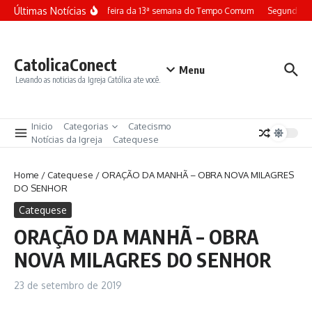
Ir para o conteúdo
Últimas Notícias
Terça-feira da 13ª semana do Tempo Comum
Segunda-fe
CatolicaConect
Menu
Levando as noticias da Igreja Católica ate você.
Inicio
Categorias
Catecismo
Notícias da Igreja
Catequese
Home
/
Catequese
/
ORAÇÃO DA MANHÃ – OBRA NOVA MILAGRES
DO SENHOR
Catequese
ORAÇÃO DA MANHÃ – OBRA
NOVA MILAGRES DO SENHOR
23 de setembro de 2019