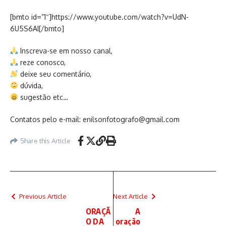
[bmto id=”1″]https://www.youtube.com/watch?v=UdN-
6U5S6AI[/bmto]
Inscreva-se em nosso canal,
reze conosco,
deixe seu comentário,
dúvida,
sugestão etc…
Contatos pelo e-mail: enilsonfotografo@gmail.com
Share this Article
Previous Article
Next Article
ORAÇÃ
A
O DA
oração