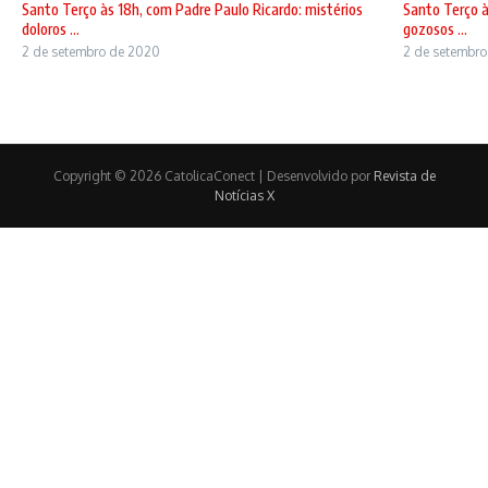
Santo Terço às 18h, com Padre Paulo Ricardo: mistérios
Santo Terço à
doloros ...
gozosos ...
2 de setembro de 2020
2 de setembr
Copyright © 2026 CatolicaConect | Desenvolvido por
Revista de
Notícias X