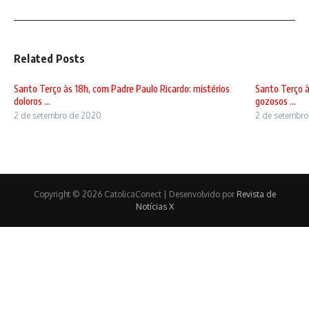
Related Posts
Santo Terço às 18h, com Padre Paulo Ricardo: mistérios
Santo Terço à
doloros ...
gozosos ...
2 de setembro de 2020
2 de setembr
Copyright © 2026 CatolicaConect | Desenvolvido por
Revista de
Notícias X