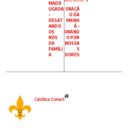
Next Article
MADR
UGADA
ORAÇÃ
–
O DA
DESAT
MANH
ANDO
Ã –
OS
ORAND
NÓS
O POR
DA
NOSSA
FAMÍLI
S
A
DORES
Católica Conect