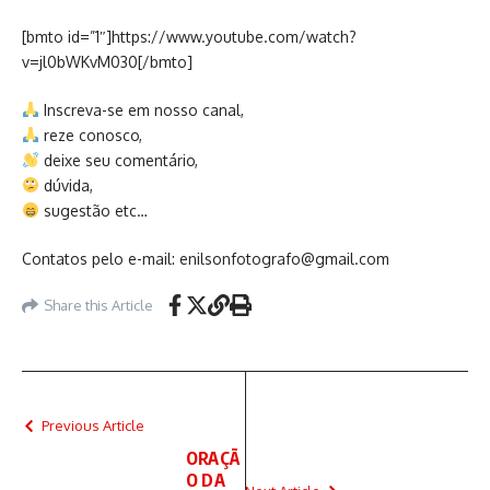
[bmto id=”1″]https://www.youtube.com/watch?
v=jl0bWKvM030[/bmto]
Inscreva-se em nosso canal,
reze conosco,
deixe seu comentário,
dúvida,
sugestão etc…
Contatos pelo e-mail: enilsonfotografo@gmail.com
Share this Article
Previous Article
ORAÇÃ
O DA