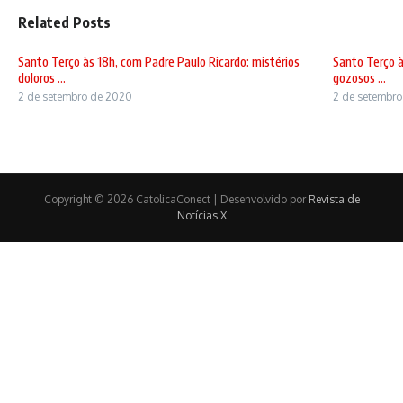
Related Posts
Santo Terço às 18h, com Padre Paulo Ricardo: mistérios
Santo Terço à
doloros ...
gozosos ...
2 de setembro de 2020
2 de setembr
Copyright © 2026 CatolicaConect | Desenvolvido por
Revista de
Notícias X