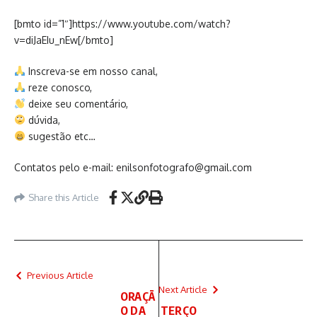
[bmto id=”1″]https://www.youtube.com/watch?
v=diJaEIu_nEw[/bmto]
Inscreva-se em nosso canal,
reze conosco,
deixe seu comentário,
dúvida,
sugestão etc…
Contatos pelo e-mail: enilsonfotografo@gmail.com
Share this Article
Previous Article
Next Article
ORAÇÃ
O DA
TERÇO