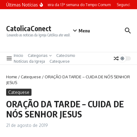
Ir para o conteúdo
Últimas Notícias
Terça-feira da 13ª semana do Tempo Comum
Segunda-fe
CatolicaConect
Menu
Levando as noticias da Igreja Católica ate você.
Inicio
Categorias
Catecismo
Notícias da Igreja
Catequese
Home
/
Catequese
/
ORAÇÃO DA TARDE – CUIDA DE NÓS SENHOR
JESUS
Catequese
ORAÇÃO DA TARDE – CUIDA DE
NÓS SENHOR JESUS
21 de agosto de 2019