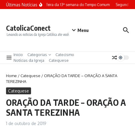
Ir para o conteúdo
Últimas Notícias
Terça-feira da 13ª semana do Tempo Comum
Segunda-fe
CatolicaConect
Menu
Levando as noticias da Igreja Católica ate você.
Inicio
Categorias
Catecismo
Notícias da Igreja
Catequese
Home
/
Catequese
/
ORAÇÃO DA TARDE – ORAÇÃO A SANTA
TEREZINHA
Catequese
ORAÇÃO DA TARDE – ORAÇÃO A
SANTA TEREZINHA
1 de outubro de 2019