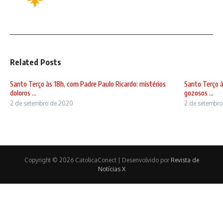
Related Posts
Santo Terço às 18h, com Padre Paulo Ricardo: mistérios
Santo Terço à
doloros ...
gozosos ...
2 de setembro de 2020
2 de setembr
Copyright © 2026 CatolicaConect | Desenvolvido por
Revista de
Notícias X