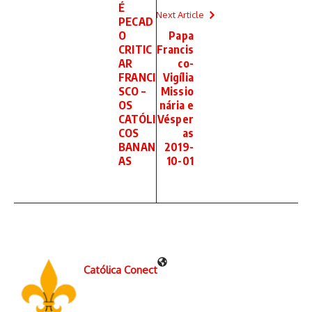
É
Next Article
PECAD
O
Papa
CRITIC
Francis
AR
co-
FRANCI
Vigília
SCO –
Missio
OS
nária e
CATÓLI
Vésper
COS
as
BANAN
2019-
AS
10-01
Católica Conect