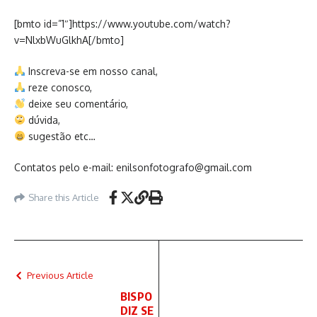
[bmto id=”1″]https://www.youtube.com/watch?
v=NlxbWuGlkhA[/bmto]
Inscreva-se em nosso canal,
reze conosco,
deixe seu comentário,
dúvida,
sugestão etc…
Contatos pelo e-mail: enilsonfotografo@gmail.com
Share this Article
Previous Article
BISPO
DIZ SE