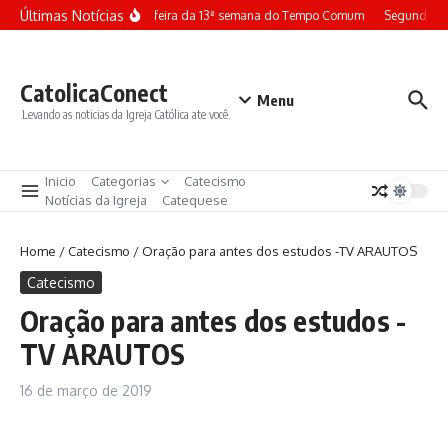
Ir para o conteúdo
Últimas Notícias
Terça-feira da 13ª semana do Tempo Comum
Segunda-fe
CatolicaConect
Menu
Levando as noticias da Igreja Católica ate você.
Inicio
Categorias
Catecismo
Notícias da Igreja
Catequese
Home
/
Catecismo
/
Oração para antes dos estudos -TV ARAUTOS
Catecismo
Oração para antes dos estudos -
TV ARAUTOS
16 de março de 2019