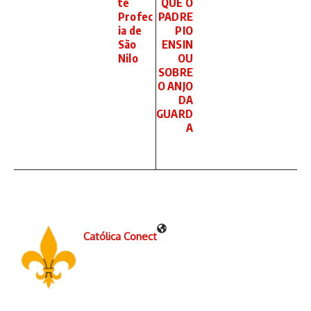
te
QUE O
Profec
PADRE
ia de
PIO
São
ENSIN
Nilo
OU
SOBRE
O ANJO
DA
GUARD
A
Católica Conect