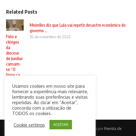
Related Posts
Meirelles diz que Lula vai repetir desastre econômico do
governo ...
Fiéis e
10 de novembro de 2022
clérigos
da
diocese
de Jundiaí
cansam-
se “O
bispo ca ...
20 de
Usamos cookies em nosso site para
setembro
fornecer a experiência mais relevante,
de 2024
lembrando suas preferências e visitas
repetidas. Ao clicar em “Aceitar”,
concorda com a utilização de
TODOS os cookies.
Cookie settings
ACEITAR
Copyright © 2026 CatolicaConect | Desenvolvido por
Revista de
Notícias X