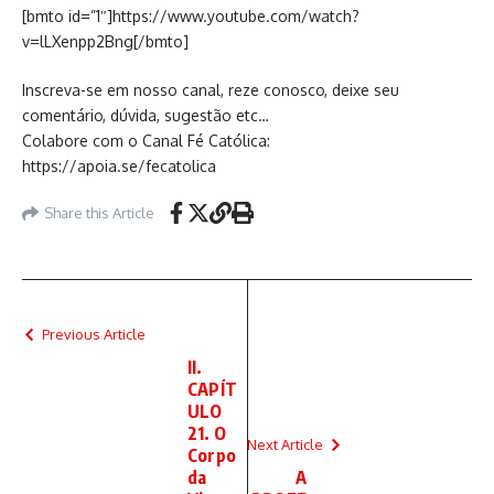
[bmto id=”1″]https://www.youtube.com/watch?
v=lLXenpp2Bng[/bmto]
Inscreva-se em nosso canal, reze conosco, deixe seu
comentário, dúvida, sugestão etc…
Colabore com o Canal Fé Católica:
https://apoia.se/fecatolica
Share this Article
Previous Article
II.
CAPÍT
ULO
21. O
Next Article
Corpo
da
A