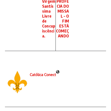
Virgem
PROFE
Santís
CIA DO
sima
MISSA
Livre
L – O
de
FIM
Concup
ESTÁ
iscênci
COMEÇ
a.
ANDO
Católica Conect