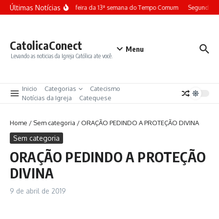
Ir para o conteúdo
Últimas Notícias
Terça-feira da 13ª semana do Tempo Comum
Segunda-fe
CatolicaConect
Menu
Levando as noticias da Igreja Católica ate você.
Inicio
Categorias
Catecismo
Notícias da Igreja
Catequese
Home
/
Sem categoria
/
ORAÇÃO PEDINDO A PROTEÇÃO DIVINA
Sem categoria
ORAÇÃO PEDINDO A PROTEÇÃO
DIVINA
9 de abril de 2019