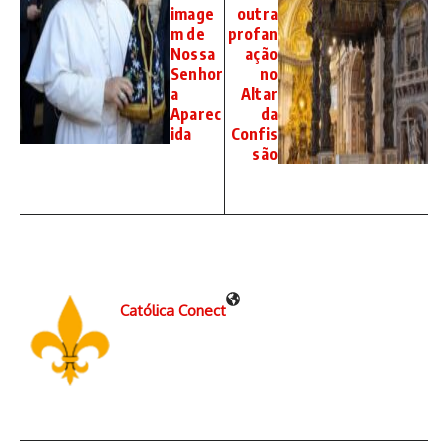
image
outra
m de
profan
Nossa
ação
Senhor
no
a
Altar
Aparec
da
ida
Confis
são
Católica Conect