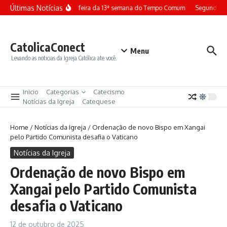
Ir para o conteúdo
Últimas Notícias
Terça-feira da 13ª semana do Tempo Comum
Segunda-fe
CatolicaConect
Menu
Levando as noticias da Igreja Católica ate você.
Inicio
Categorias
Catecismo
Notícias da Igreja
Catequese
Home
/
Notícias da Igreja
/
Ordenação de novo Bispo em Xangai
pelo Partido Comunista desafia o Vaticano
Notícias da Igreja
Ordenação de novo Bispo em
Xangai pelo Partido Comunista
desafia o Vaticano
12 de outubro de 2025