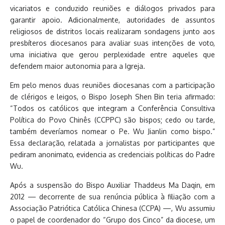
vicariatos e conduzido reuniões e diálogos privados para
garantir apoio. Adicionalmente, autoridades de assuntos
religiosos de distritos locais realizaram sondagens junto aos
presbíteros diocesanos para avaliar suas intenções de voto,
uma iniciativa que gerou perplexidade entre aqueles que
defendem maior autonomia para a Igreja.
Em pelo menos duas reuniões diocesanas com a participação
de clérigos e leigos, o Bispo Joseph Shen Bin teria afirmado:
“Todos os católicos que integram a Conferência Consultiva
Política do Povo Chinês (CCPPC) são bispos; cedo ou tarde,
também deveríamos nomear o Pe. Wu Jianlin como bispo.”
Essa declaração, relatada a jornalistas por participantes que
pediram anonimato, evidencia as credenciais políticas do Padre
Wu.
Após a suspensão do Bispo Auxiliar Thaddeus Ma Daqin, em
2012 — decorrente de sua renúncia pública à filiação com a
Associação Patriótica Católica Chinesa (CCPA) —, Wu assumiu
o papel de coordenador do “Grupo dos Cinco” da diocese, um