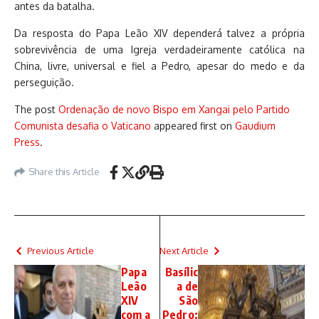
antes da batalha.
Da resposta do Papa Leão XIV dependerá talvez a própria
sobrevivência de uma Igreja verdadeiramente católica na
China, livre, universal e fiel a Pedro, apesar do medo e da
perseguição.
The post
Ordenação de novo Bispo em Xangai pelo Partido
Comunista desafia o Vaticano
appeared first on
Gaudium
Press
.
Share this Article
Previous Article
Next Article
Papa
Basílic
Leão
a de
XIV
São
com a
Pedro: