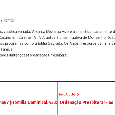
CY[/bmto]
, católica variada. A Santa Missa ao vivo é transmitida diariamente
sário em Caieiras. A TV Arautos é uma iniciativa de Monsenhor Joã
utros programas como a Bíblia Sagrada, Os Anjos, Tesouros da Fé, a 
Família.
didos #intenções#ordanação#Presbiteral
Next Article
mou? (Homilia Dominical.453:
Ordenação Presbiteral – ao 