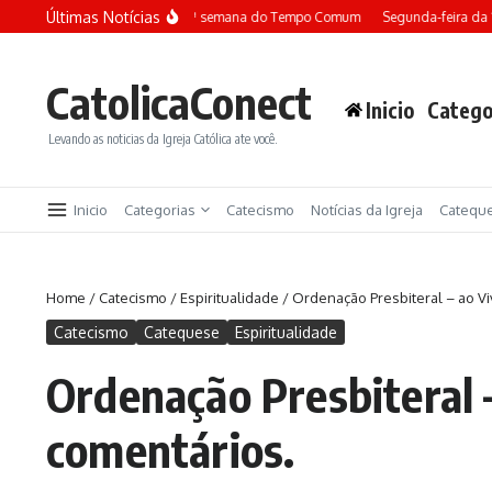
Ir para o conteúdo
Últimas Notícias
Terça-feira da 13ª semana do Tempo Comum
Segunda-feira da 
CatolicaConect
Inicio
Catego
Levando as noticias da Igreja Católica ate você.
Inicio
Categorias
Catecismo
Notícias da Igreja
Catequ
Home
/
Catecismo
/
Espiritualidade
/
Ordenação Presbiteral – ao Vi
Catecismo
Catequese
Espiritualidade
Ordenação Presbiteral –
comentários.