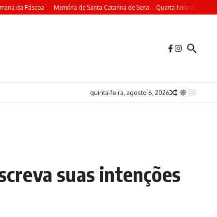
mana da Páscoa
Memória de Santa Catarina de Sena – Quarta-feira da 4ª Sem
quinta-feira, agosto 6, 2026
Escreva suas intenções