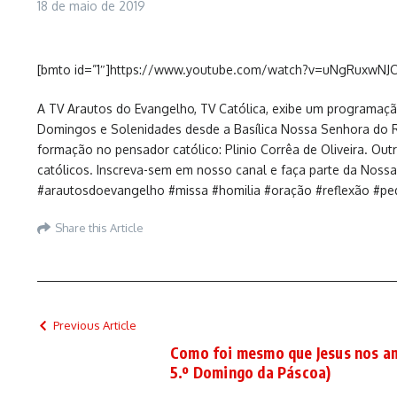
18 de maio de 2019
[bmto id=”1″]https://www.youtube.com/watch?v=uNgRuxwNJ
A TV Arautos do Evangelho, TV Católica, exibe um programação
Domingos e Solenidades desde a Basílica Nossa Senhora do Ro
formação no pensador católico: Plinio Corrêa de Oliveira. O
católicos. Inscreva-sem em nosso canal e faça parte da Nossa 
#arautosdoevangelho #missa #homilia #oração #reflexão #pe
Share this Article
Previous Article
Como foi mesmo que Jesus nos a
5.º Domingo da Páscoa)