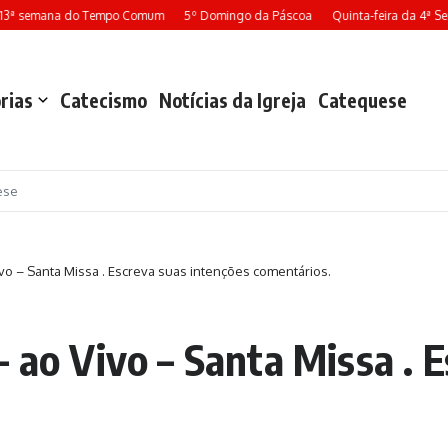
13ª semana do Tempo Comum
5º Domingo da Páscoa
Quinta-feira da 4ª Se
rias
Catecismo
Notícias da Igreja
Catequese
ese
vo – Santa Missa . Escreva suas intenções comentários.
 ao Vivo – Santa Missa . 