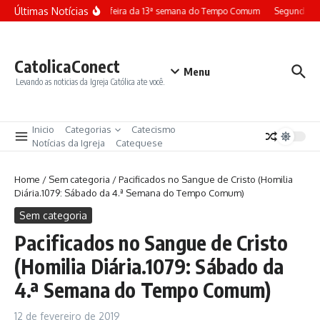
Ir para o conteúdo
Últimas Notícias
Terça-feira da 13ª semana do Tempo Comum
Segunda-fe
CatolicaConect
Menu
Levando as noticias da Igreja Católica ate você.
Inicio
Categorias
Catecismo
Notícias da Igreja
Catequese
Home
/
Sem categoria
/
Pacificados no Sangue de Cristo (Homilia
Diária.1079: Sábado da 4.ª Semana do Tempo Comum)
Sem categoria
Pacificados no Sangue de Cristo
(Homilia Diária.1079: Sábado da
4.ª Semana do Tempo Comum)
12 de fevereiro de 2019