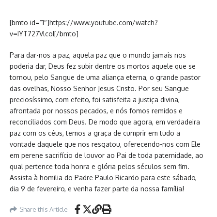
[bmto id=”1″]https://www.youtube.com/watch?
v=IYT727VlcoI[/bmto]
Para dar-nos a paz, aquela paz que o mundo jamais nos
poderia dar, Deus fez subir dentre os mortos aquele que se
tornou, pelo Sangue de uma aliança eterna, o grande pastor
das ovelhas, Nosso Senhor Jesus Cristo. Por seu Sangue
preciosíssimo, com efeito, foi satisfeita a justiça divina,
afrontada por nossos pecados, e nós fomos remidos e
reconciliados com Deus. De modo que agora, em verdadeira
paz com os céus, temos a graça de cumprir em tudo a
vontade daquele que nos resgatou, oferecendo-nos com Ele
em perene sacrifício de louvor ao Pai de toda paternidade, ao
qual pertence toda honra e glória pelos séculos sem fim.
Assista à homilia do Padre Paulo Ricardo para este sábado,
dia 9 de fevereiro, e venha fazer parte da nossa família!
Share this Article