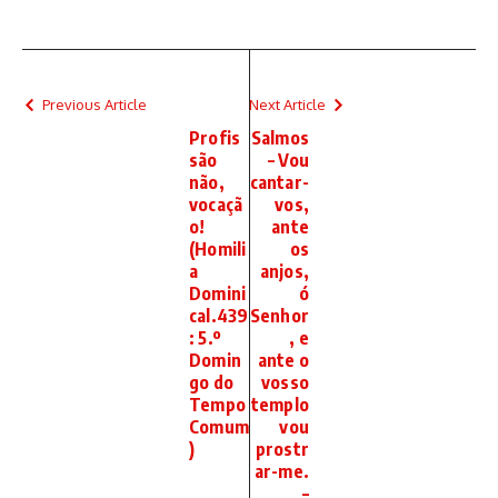
Previous Article
Next Article
Profis
Salmos
são
– Vou
não,
cantar-
vocaçã
vos,
o!
ante
(Homili
os
a
anjos,
Domini
ó
cal.439
Senhor
: 5.º
, e
Domin
ante o
go do
vosso
Tempo
templo
Comum
vou
)
prostr
ar-me.
–