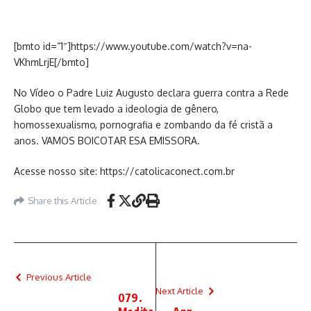
[bmto id=”1″]https://www.youtube.com/watch?v=na-
VKhmLrjE[/bmto]
No Vídeo o Padre Luiz Augusto declara guerra contra a Rede
Globo que tem levado a ideologia de gênero,
homossexualismo, pornografia e zombando da fé cristã a
anos. VAMOS BOICOTAR ESA EMISSORA.
Acesse nosso site: https://catolicaconect.com.br
Share this Article
Previous Article
Next Article
079.