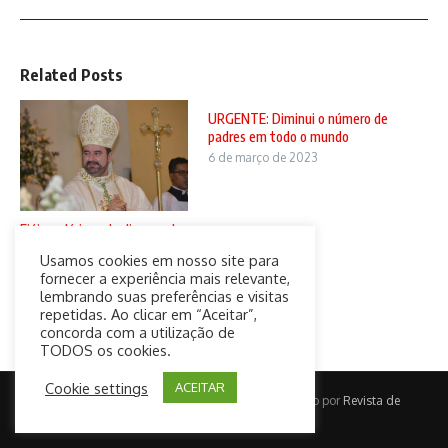
Related Posts
URGENTE: Diminui o número de
padres em todo o mundo
6 de março de 2023
Fiéis e clérigos da diocese de
Jundiaí cansam-se “O bispo
Usamos cookies em nosso site para
ca ...
fornecer a experiência mais relevante,
20 de setembro de 2024
lembrando suas preferências e visitas
repetidas. Ao clicar em “Aceitar”,
concorda com a utilização de
TODOS os cookies.
Cookie settings
ACEITAR
Copyright © 2026 CatolicaConect | Desenvolvido por
Revista de
Notícias X