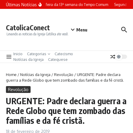
Ir para o conteúdo
Últimas Notícias
Terça-feira da 13ª semana do Tempo Comum
Segunda-fe
CatolicaConect
Menu
Levando as noticias da Igreja Católica ate você.
Inicio
Categorias
Catecismo
Notícias da Igreja
Catequese
Home
/
Notícias da Igreja
/
Revolução
/
URGENTE: Padre declara
guerra a Rede Globo que tem zombado das famílias e da fé cristã.
Revolução
URGENTE: Padre declara guerra a
Rede Globo que tem zombado das
famílias e da fé cristã.
18 de fevereiro de 2019