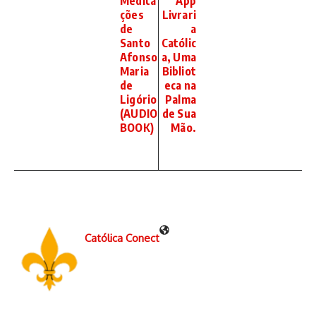
Medita
App
ções
Livrari
de
a
Santo
Católic
Afonso
a, Uma
Maria
Bibliot
de
eca na
Ligório
Palma
(AUDIO
de Sua
BOOK)
Mão.
Católica Conect