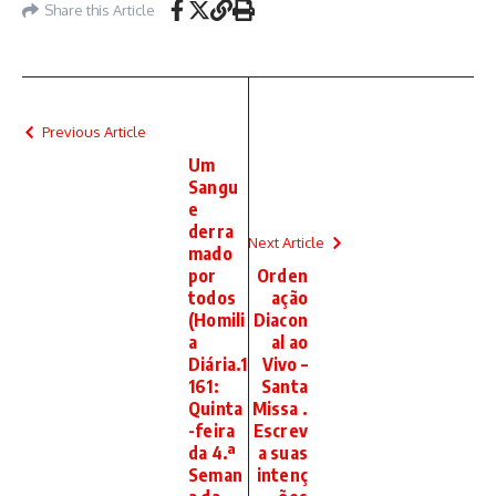
Share this Article
Previous Article
Um
Sangu
e
derra
Next Article
mado
por
Orden
todos
ação
(Homili
Diacon
a
al ao
Diária.1
Vivo –
161:
Santa
Quinta
Missa .
-feira
Escrev
da 4.ª
a suas
Seman
intenç