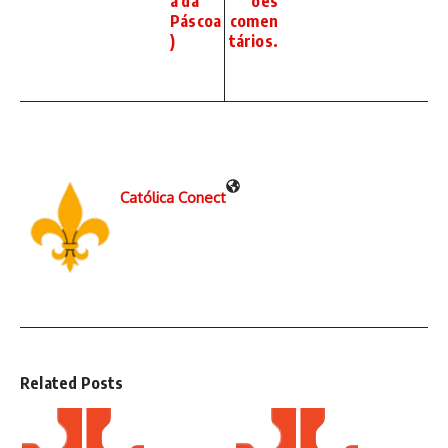
a da
ões
Páscoa
comen
)
tários.
Católica Conect
Related Posts