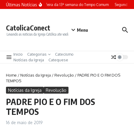
Ir para o conteúdo
Últimas Notícias
Terça-feira da 13ª semana do Tempo Comum
Segunda-fe
CatolicaConect
Menu
Levando as noticias da Igreja Católica ate você.
Inicio
Categorias
Catecismo
Notícias da Igreja
Catequese
Home
/
Notícias da Igreja
/
Revolução
/
PADRE PIO E O FIM DOS
TEMPOS
Notícias da Igreja
Revolução
PADRE PIO E O FIM DOS
TEMPOS
16 de maio de 2019