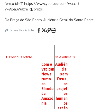
[bmto id=”1″]https://www.youtube.com/watch?
v=9j5auWaxm_c[/bmto]
Da Praça de São Pedro, Audiência Geral do Santo Padre
Share this Article
Previous Article
Next Article
Com o
Audiên
Vatican
cia:
News
sem
rumo
Deus,
ao
os
Sínodo
projet
da
os
Amazô
human
nia
os
estão