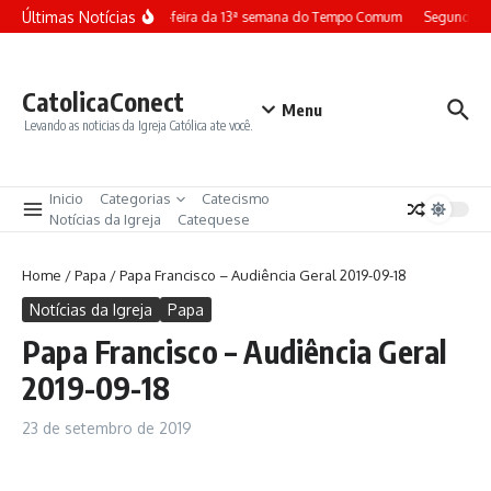
Ir para o conteúdo
Últimas Notícias
Terça-feira da 13ª semana do Tempo Comum
Segunda-f
CatolicaConect
Menu
Levando as noticias da Igreja Católica ate você.
Inicio
Categorias
Catecismo
Notícias da Igreja
Catequese
Home
/
Papa
/
Papa Francisco – Audiência Geral 2019-09-18
Notícias da Igreja
Papa
Papa Francisco – Audiência Geral
2019-09-18
23 de setembro de 2019