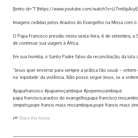
[bmto id=”1″]https://www.youtube.com/watch?v=LlTm6lpAcyE
Imagens cedidas pelos Arautos do Evangelho na Missa com o 
O Papa Francisco presidiu nesta sexta-feira, 6 de setembro, a
de continuar sua viagem à África.
Em sua homilia, o Santo Padre falou da reconciliação, da luta
“Jesus quer encerrar para sempre a prática tão usual – ontem 
na ‘equidade’ da violência. Não posso seguir Jesus, se a ordem
#papafrancisco #papamoçambique #popemozambique
papa francisco,arautos do evangelho,papa francisco moçambiq
zimpeto,pope francis mass mozambique,pope francis mass zimp
Share this Article