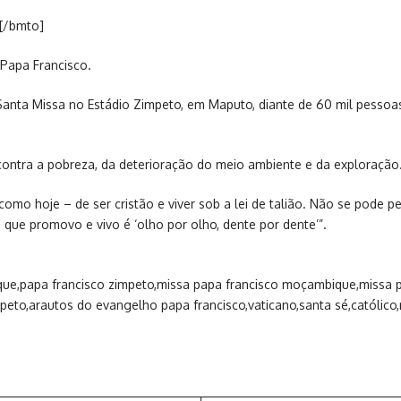
[/bmto]
Papa Francisco.
 Santa Missa no Estádio Zimpeto, em Maputo, diante de 60 mil pessoa
 contra a pobreza, da deterioração do meio ambiente e da exploração
como hoje – de ser cristão e viver sob a lei de talião. Não se pode 
 que promovo e vivo é ‘olho por olho, dente por dente’”.
ue,papa francisco zimpeto,missa papa francisco moçambique,missa p
eto,arautos do evangelho papa francisco,vaticano,santa sé,católico