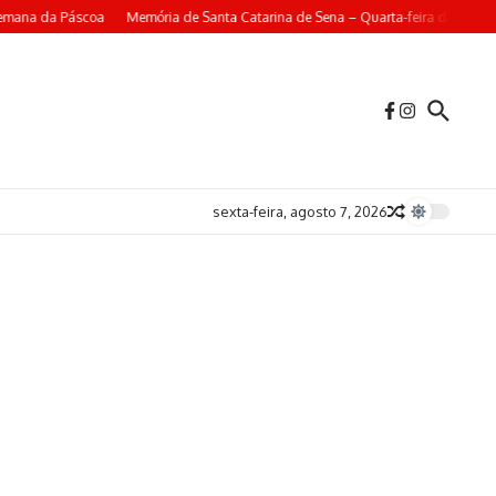
emana da Páscoa
Memória de Santa Catarina de Sena – Quarta-feira da 4ª Se
sexta-feira, agosto 7, 2026