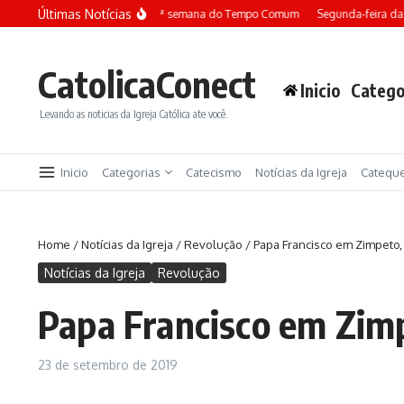
Ir para o conteúdo
Últimas Notícias
Terça-feira da 13ª semana do Tempo Comum
Segunda-feira da
CatolicaConect
Inicio
Catego
Levando as noticias da Igreja Católica ate você.
Inicio
Categorias
Catecismo
Notícias da Igreja
Catequ
Home
/
Notícias da Igreja
/
Revolução
/
Papa Francisco em Zimpeto
Notícias da Igreja
Revolução
Papa Francisco em Zim
23 de setembro de 2019