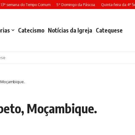
 13ª semana do Tempo Comum
5º Domingo da Páscoa
Quinta-feira da 4ª S
rias
Catecismo
Notícias da Igreja
Catequese
ese
, Moçambique.
peto, Moçambique.