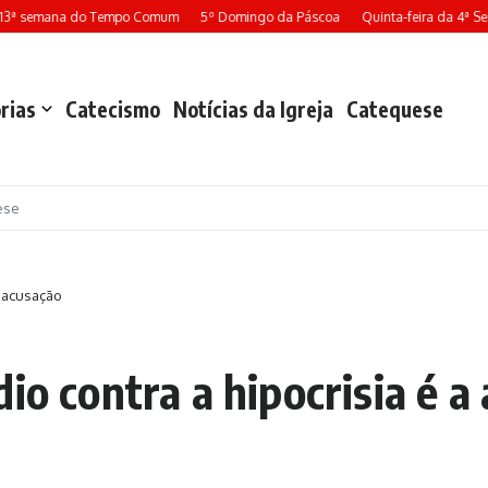
13ª semana do Tempo Comum
5º Domingo da Páscoa
Quinta-feira da 4ª S
rias
Catecismo
Notícias da Igreja
Catequese
ese
toacusação
io contra a hipocrisia é 