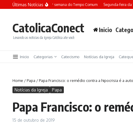
Ir para o conteúdo
Últimas Notícias
Terça-feira da 13ª semana do Tempo Comum
Segunda-feira da 
CatolicaConect
Inicio
Catego
Levando as noticias da Igreja Católica ate você.
Inicio
Categorias
Catecismo
Notícias da Igreja
Catequ
Home
/
Papa
/
Papa Francisco: o remédio contra a hipocrisia é a au
Notícias da Igreja
Papa
Papa Francisco: o reméd
15 de outubro de 2019