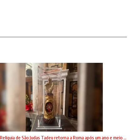
Relíquia de São Judas Tadeu retorna a Roma após um ano e meio ...