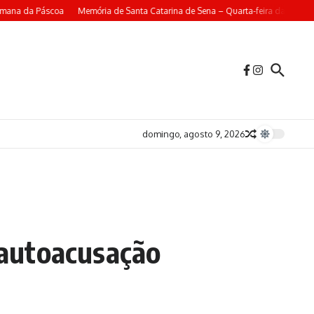
emana da Páscoa
Memória de Santa Catarina de Sena – Quarta-feira da 4ª Sem
domingo, agosto 9, 2026
a autoacusação