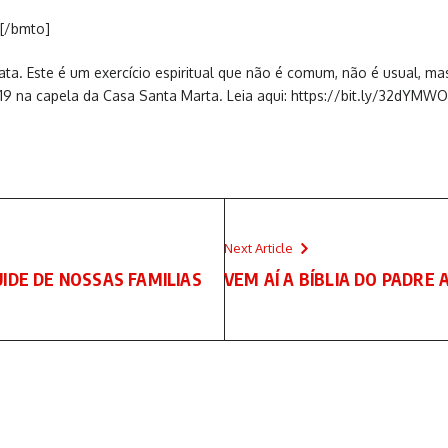
[/bmto]
ta. Este é um exercício espiritual que não é comum, não é usual, m
19 na capela da Casa Santa Marta. Leia aqui: https://bit.ly/32dYMWO
Next Article
IDE DE NOSSAS FAMILIAS
VEM AÍ A BÍBLIA DO PADRE