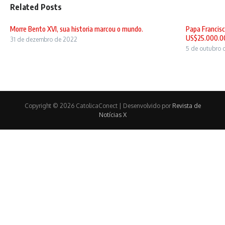
Related Posts
Morre Bento XVI, sua historia marcou o mundo.
Papa Francisc
US$25.000.00
31 de dezembro de 2022
5 de outubro 
Copyright © 2026 CatolicaConect | Desenvolvido por
Revista de
Notícias X