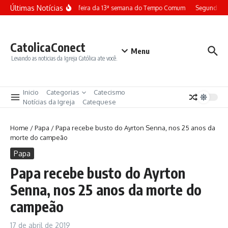
Ir para o conteúdo
Últimas Notícias
Terça-feira da 13ª semana do Tempo Comum
Segunda-fe
CatolicaConect
Menu
Levando as noticias da Igreja Católica ate você.
Inicio
Categorias
Catecismo
Notícias da Igreja
Catequese
Home
/
Papa
/
Papa recebe busto do Ayrton Senna, nos 25 anos da
morte do campeão
Papa
Papa recebe busto do Ayrton
Senna, nos 25 anos da morte do
campeão
17 de abril de 2019