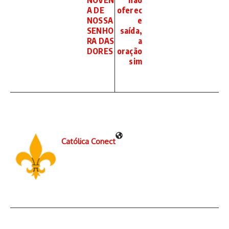
NOVEN
não
A DE
oferec
NOSSA
e
SENHO
saída,
RA DAS
a
DORES
oração
sim
Católica Conect