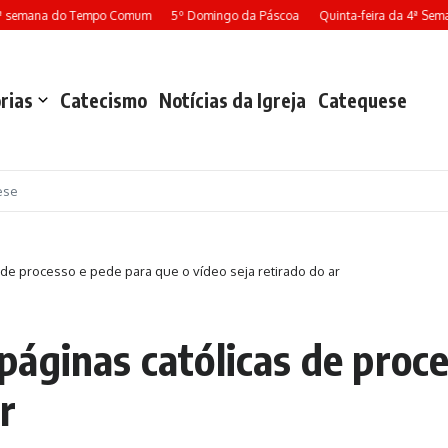
emana do Tempo Comum
5º Domingo da Páscoa
Quinta-feira da 4ª Semana 
rias
Catecismo
Notícias da Igreja
Catequese
ese
de processo e pede para que o vídeo seja retirado do ar
áginas católicas de proce
r