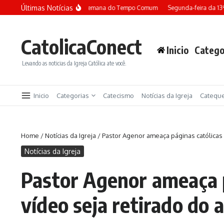
Ir para o conteúdo
Últimas Notícias
Terça-feira da 13ª semana do Tempo Comum
Segunda-feira da 13ª s
CatolicaConect
Inicio
Catego
Levando as noticias da Igreja Católica ate você.
Inicio
Categorias
Catecismo
Notícias da Igreja
Catequ
Home
/
Notícias da Igreja
/
Pastor Agenor ameaça páginas católicas 
Notícias da Igreja
Pastor Agenor ameaça p
vídeo seja retirado do a