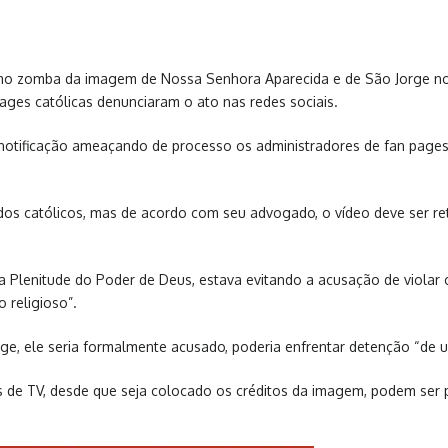
esmo zomba da imagem de Nossa Senhora Aparecida e de São Jorge 
pages católicas denunciaram o ato nas redes sociais.
tificação ameaçando de processo os administradores de fan pages c
os católicos, mas de acordo com seu advogado, o vídeo deve ser retir
a Plenitude do Poder de Deus, estava evitando a acusação de violar o
o religioso”.
e, ele seria formalmente acusado, poderia enfrentar detenção “de 
 de TV, desde que seja colocado os créditos da imagem, podem ser p