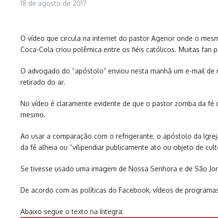
18 de agosto de 2017
O vídeo que circula na internet do pastor Agenor onde o m
Coca-Cola criou polêmica entre os fiéis católicos. Muitas fan 
O advogado do “apóstolo” enviou nesta manhã um e-mail de no
retirado do ar.
No vídeo é claramente evidente de que o pastor zomba da fé d
mesmo.
Ao usar a comparação com o refrigerante, o apóstolo da Igrej
da fé alheia ou “vilipendiar publicamente ato ou objeto de cult
Se tivesse usado uma imagem de Nossa Senhora e de São Jorg
De acordo com as políticas do Facebook, vídeos de programas
Abaixo segue o texto na íntegra: