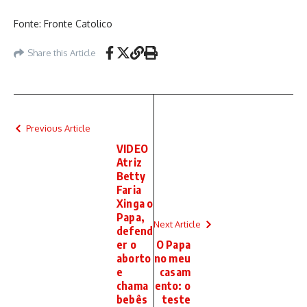
Fonte: Fronte Catolico
Share this Article
Previous Article
VIDEO
Atriz
Betty
Faria
Xinga o
Papa,
Next Article
defend
er o
O Papa
aborto
no meu
e
casam
chama
ento: o
bebês
teste