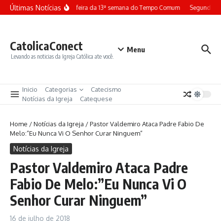
Ir para o conteúdo
Últimas Notícias
Terça-feira da 13ª semana do Tempo Comum
Segunda-fe
CatolicaConect
Menu
Levando as noticias da Igreja Católica ate você.
Inicio
Categorias
Catecismo
Notícias da Igreja
Catequese
Home
/
Notícias da Igreja
/
Pastor Valdemiro Ataca Padre Fabio De
Melo:”Eu Nunca Vi O Senhor Curar Ninguem”
Notícias da Igreja
Pastor Valdemiro Ataca Padre
Fabio De Melo:”Eu Nunca Vi O
Senhor Curar Ninguem”
16 de julho de 2018