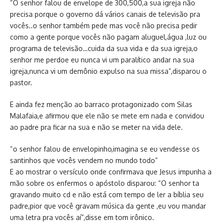
“O senhor falou de envelope de 300,500,a sua igreja não
precisa porque o governo dá vários canais de televisão pra
vocês..o senhor também pede mas você não precisa pedir
como a gente porque vocês não pagam aluguel,água ,luz ou
programa de televisão…cuida da sua vida e da sua igreja,o
senhor me perdoe eu nunca vi um paralítico andar na sua
igreja,nunca vi um demônio expulso na sua missa”,disparou o
pastor.
E ainda fez menção ao barraco protagonizado com Silas
Malafaia,e afirmou que ele não se mete em nada e convidou
ao padre pra ficar na sua e não se meter na vida dele.
“o senhor falou de envelopinho,imagina se eu vendesse os
santinhos que vocês vendem no mundo todo”
E ao mostrar o versículo onde confirmava que Jesus impunha a
mão sobre os enfermos o apóstolo disparou: “O senhor ta
gravando muito cd e não está com tempo de ler a bíblia seu
padre,pior que você gravam música da gente ,eu vou mandar
uma letra pra vocês aí”,disse em tom irônico.