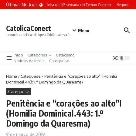
Ir para o conteúdo
Últimas Notícias
Terça-feira da 13ª semana do Tempo Comum
Segunda-fe
CatolicaConect
Menu
Levando as noticias da Igreja Católica ate você.
Inicio
Categorias
Catecismo
Notícias da Igreja
Catequese
Home
/
Catequese
/
Penitência e “corações ao alto”! (Homilia
Dominical.443: 1.º Domingo da Quaresma)
Catequese
Penitência e “corações ao alto”!
(Homilia Dominical.443: 1.º
Domingo da Quaresma)
9 de março de 2019