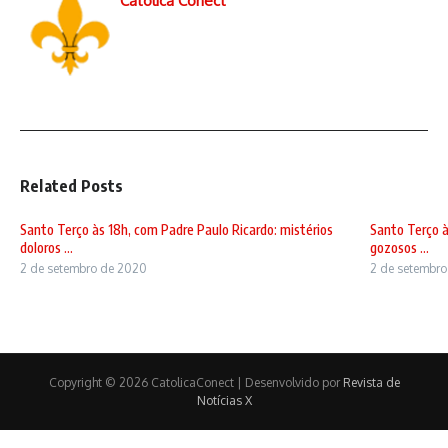
Católica Conect
Related Posts
Santo Terço às 18h, com Padre Paulo Ricardo: mistérios
Santo Terço à
doloros ...
gozosos ...
2 de setembro de 2020
2 de setembr
Copyright © 2026 CatolicaConect | Desenvolvido por
Revista de
Notícias X