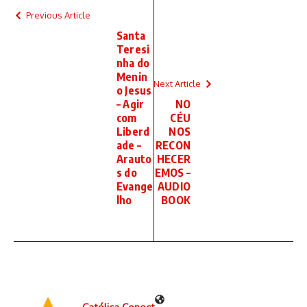
Previous Article
Santa
Teresi
nha do
Menin
Next Article
o Jesus
– Agir
NO
com
CÉU
Liberd
NOS
ade –
RECON
Arauto
HECER
s do
EMOS –
Evange
AUDIO
lho
BOOK