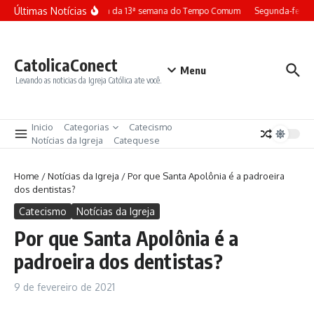
Ir para o conteúdo
Últimas Notícias
Terça-feira da 13ª semana do Tempo Comum
Segunda-feira
CatolicaConect
Menu
Levando as noticias da Igreja Católica ate você.
Inicio
Categorias
Catecismo
Notícias da Igreja
Catequese
Home
/
Notícias da Igreja
/
Por que Santa Apolônia é a padroeira
dos dentistas?
Catecismo
Notícias da Igreja
Por que Santa Apolônia é a
padroeira dos dentistas?
9 de fevereiro de 2021