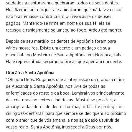
soldados a capturaram e quebraram todos os seus dentes.
Eles fizeram uma fogueira e ameaçaram queimá-la viva caso
não blasfemasse contra Cristo ou invocasse os deuses
pagãos. Mantendo-se firme em nome de sua fé, ela se
recusou e rapidamente se lançou ao fogo. Ardeu até morrer.
Depois de seu martírio, os dentes de Apolônia foram para
vários mosteiros. Existe um dente e um pedaço de sua
mandíbula no Mosteiro de Santa Apolônia em Florença, Itália.
Ela é representada segurando pinças que apertam um dente.
Oração a Santa Apolônia
“Óh bom Deus. Rogamos que a intercessão da gloriosa mártir
de Alexandria, Santa Apolônia, nos livre de todas as
enfermidades do rosto e da boca. Lembrai-vos principalmente
das criaturas inocentes e indefesas. Afastai, se possível, a
amargura das dores de dente. Iluminai, fortificai e protegei os
cirurgiões-dentistas, para que sempre se dediquem ao próximo
com o amor que de vós emana, e nos seja dado usufruir de
vosso reino. Santa Apolônia, intercedei a Deus por nós.