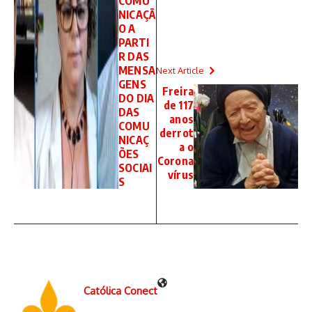
COMU
NICAÇÃ
O A
PARTI
R DAS
MENSA
Next Article
GENS
Freira
DO DIA
de 117
DAS
anos
COMU
derrot
NICAÇ
a o
ÕES
Corona
SOCIAI
vírus
S
Católica Conect