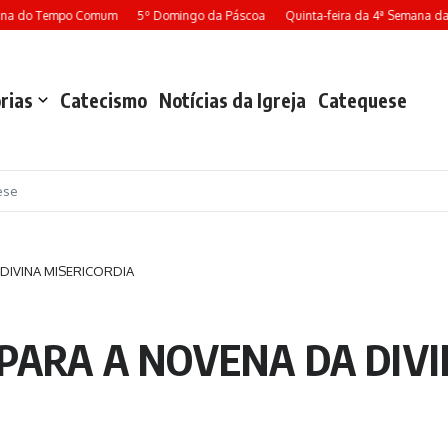
ana do Tempo Comum
5º Domingo da Páscoa
Quinta-feira da 4ª Semana da 
rias
Catecismo
Notícias da Igreja
Catequese
ese
DIVINA MISERICORDIA
PARA A NOVENA DA DIVI