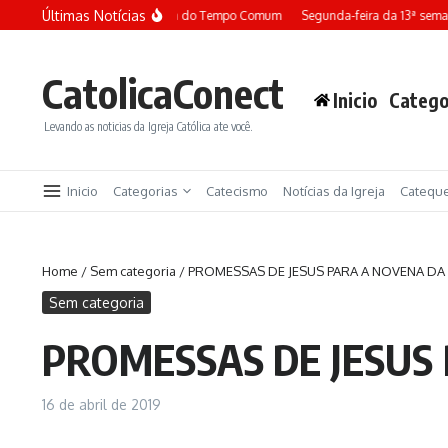
Ir para o conteúdo
Últimas Notícias
Terça-feira da 13ª semana do Tempo Comum
Segunda-feira da 13ª sem
CatolicaConect
Inicio
Catego
Levando as noticias da Igreja Católica ate você.
Inicio
Categorias
Catecismo
Notícias da Igreja
Catequ
Home
/
Sem categoria
/
PROMESSAS DE JESUS PARA A NOVENA DA 
Sem categoria
PROMESSAS DE JESUS 
16 de abril de 2019