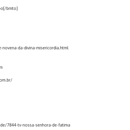
oo[/bmto]
-novena-da-divina-misericordia.html
om
com.br/
de/7844-tv-nossa-senhora-de-fatima