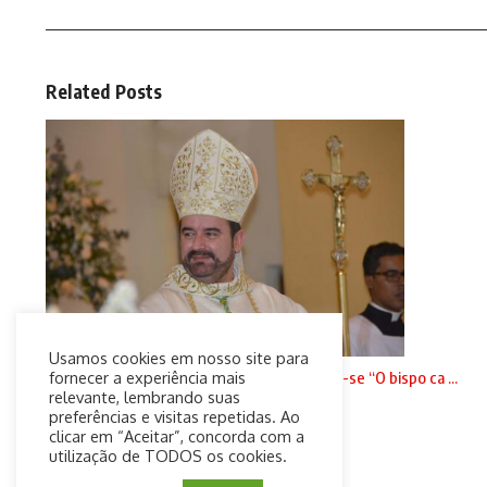
Related Posts
Usamos cookies em nosso site para
Fiéis e clérigos da diocese de Jundiaí cansam-se “O bispo ca ...
fornecer a experiência mais
relevante, lembrando suas
20 de setembro de 2024
preferências e visitas repetidas. Ao
clicar em “Aceitar”, concorda com a
utilização de TODOS os cookies.