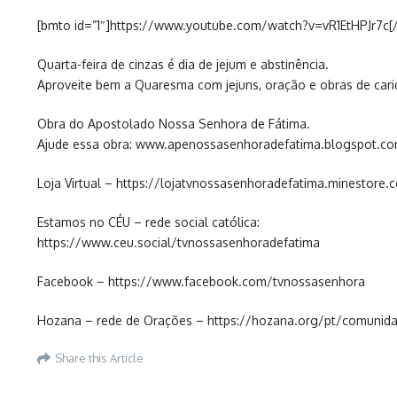
[bmto id=”1″]https://www.youtube.com/watch?v=vR1EtHPJr7c[
Quarta-feira de cinzas é dia de jejum e abstinência.
Aproveite bem a Quaresma com jejuns, oração e obras de cari
Obra do Apostolado Nossa Senhora de Fátima.
Ajude essa obra: www.apenossasenhoradefatima.blogspot.c
Loja Virtual – https://lojatvnossasenhoradefatima.minestore.
Estamos no CÉU – rede social católica:
https://www.ceu.social/tvnossasenhoradefatima
Facebook – https://www.facebook.com/tvnossasenhora
Hozana – rede de Orações – https://hozana.org/pt/comunida
Share this Article