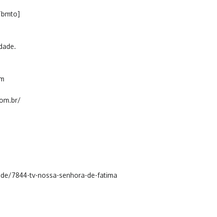
/bmto]
dade.
om
com.br/
de/7844-tv-nossa-senhora-de-fatima