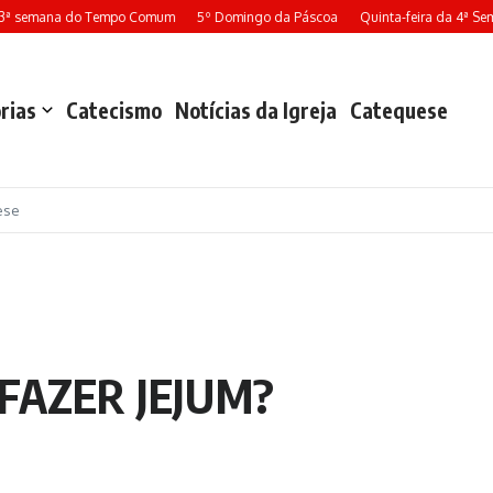
3ª semana do Tempo Comum
5º Domingo da Páscoa
Quinta-feira da 4ª Se
rias
Catecismo
Notícias da Igreja
Catequese
ese
FAZER JEJUM?