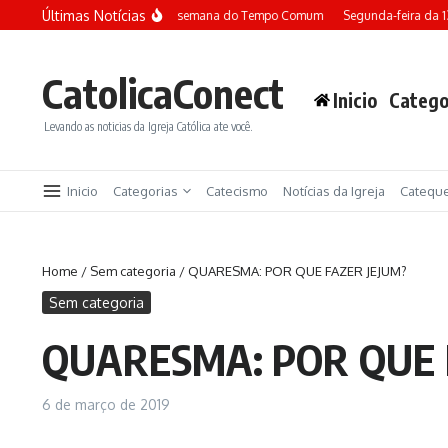
Ir para o conteúdo
Últimas Notícias
Terça-feira da 13ª semana do Tempo Comum
Segunda-feira da 1
CatolicaConect
Inicio
Catego
Levando as noticias da Igreja Católica ate você.
Inicio
Categorias
Catecismo
Notícias da Igreja
Catequ
Home
/
Sem categoria
/
QUARESMA: POR QUE FAZER JEJUM?
Sem categoria
QUARESMA: POR QUE 
6 de março de 2019