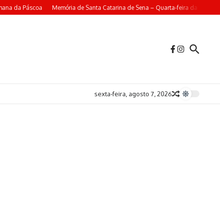
mana da Páscoa
Memória de Santa Catarina de Sena – Quarta-feira da 4ª Sema
sexta-feira, agosto 7, 2026