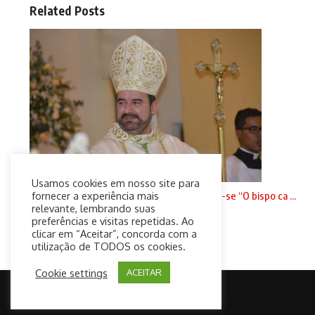
Related Posts
Usamos cookies em nosso site para
Fiéis e clérigos da diocese de Jundiaí cansam-se “O bispo ca ...
fornecer a experiência mais
relevante, lembrando suas
20 de setembro de 2024
preferências e visitas repetidas. Ao
clicar em “Aceitar”, concorda com a
utilização de TODOS os cookies.
Cookie settings
ACEITAR