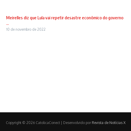
Meirelles diz que Lula vai repetir desastre econômico do governo
...
10 de novembro de 2022
Copyright © 2026 CatolicaConect | Desenvolvido por
Revista de Notícias X