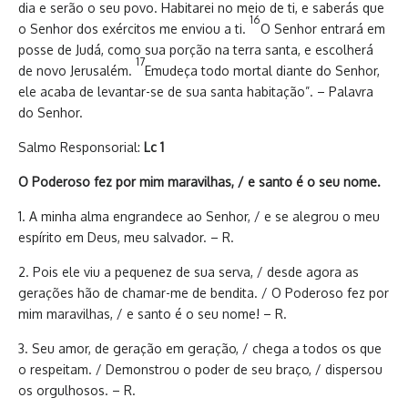
dia e serão o seu povo. Habitarei no meio de ti, e saberás que
16
o Senhor dos exércitos me enviou a ti.
O Senhor entrará em
posse de Judá, como sua porção na terra santa, e escolherá
17
de novo Jerusalém.
Emudeça todo mortal diante do Senhor,
ele acaba de levantar-se de sua santa habitação”. – Palavra
do Senhor.
Salmo Responsorial:
Lc 1
O Poderoso fez por mim maravilhas, / e santo é o seu nome.
1. A minha alma engrandece ao Senhor, / e se alegrou o meu
espírito em Deus, meu salvador. – R.
2. Pois ele viu a pequenez de sua serva, / desde agora as
gerações hão de chamar-me de bendita. / O Poderoso fez por
mim maravilhas, / e santo é o seu nome! – R.
3. Seu amor, de geração em geração, / chega a todos os que
o respeitam. / Demonstrou o poder de seu braço, / dispersou
os orgulhosos. – R.