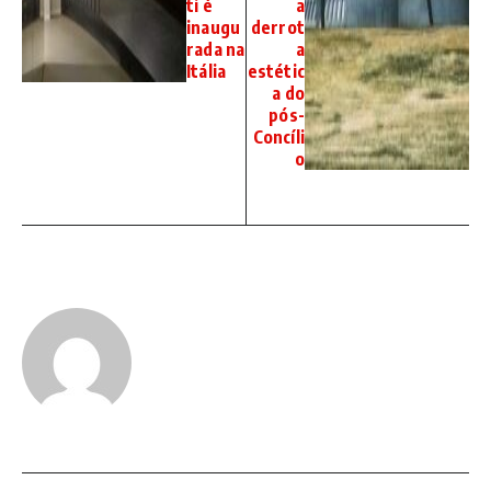
ti é
a
inaugu
derrot
rada na
a
Itália
estétic
a do
pós-
Concíli
o