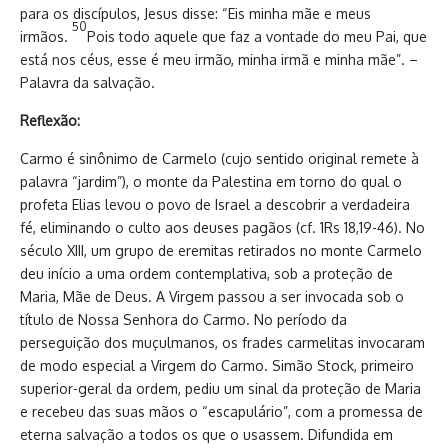
para os discípulos, Jesus disse: “Eis minha mãe e meus
50
irmãos.
Pois todo aquele que faz a vontade do meu Pai, que
está nos céus, esse é meu irmão, minha irmã e minha mãe”. –
Palavra da salvação.
Reflexão:
Carmo é sinônimo de Carmelo (cujo sentido original remete à
palavra “jardim”), o monte da Palestina em torno do qual o
profeta Elias levou o povo de Israel a descobrir a verdadeira
fé, eliminando o culto aos deuses pagãos (cf. 1Rs 18,19-46). No
século XIII, um grupo de eremitas retirados no monte Carmelo
deu início a uma ordem contemplativa, sob a proteção de
Maria, Mãe de Deus. A Virgem passou a ser invocada sob o
título de Nossa Senhora do Carmo. No período da
perseguição dos muçulmanos, os frades carmelitas invocaram
de modo especial a Virgem do Carmo. Simão Stock, primeiro
superior-geral da ordem, pediu um sinal da proteção de Maria
e recebeu das suas mãos o “escapulário”, com a promessa de
eterna salvação a todos os que o usassem. Difundida em