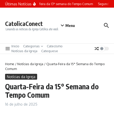
Ir para o conteúdo
Últimas Notícias
Terça-feira da 13ª semana do Tempo Comum
Segunda-fe
CatolicaConect
Menu
Levando as noticias da Igreja Católica ate você.
Inicio
Categorias
Catecismo
Notícias da Igreja
Catequese
Home
/
Notícias da Igreja
/
Quarta-Feira da 15° Semana do Tempo
Comum
Notícias da Igreja
Quarta-Feira da 15° Semana do
Tempo Comum
16 de julho de 2025