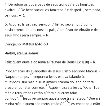
4. Derrubou os poderosos de seus tronos / e os humildes
exaltou. / De bens saciou os famintos / e despediu, sem nada,
os ricos. – R.
5. Acolheu Israel, seu servidor, / fiel ao seu amor, / como
havia prometido aos nossos pais, / em favor de Abraão e de
seus filhos para sempre. – R.
Evangelho:
Mateus 12,46-50
Aleluia, aleluia, aleluia.
Feliz quem ouve e observa a Palavra de Deus! (Lc 11,28) – R.
Proclamação do Evangelho de Jesus Cristo segundo Mateus –
46
Naquele tempo,
enquanto Jesus estava falando às
multidões, sua mãe e seus irmãos ficaram do lado de fora,
47
procurando falar com ele.
Alguém disse a Jesus: “Olha! Tua
mãe e teus irmãos estão aí fora e querem falar
48
contigo”.
Jesus perguntou àquele que tinha falado: “Quem é
49
minha mãe e quem são meus irmãos?”
E, estendendo a mão