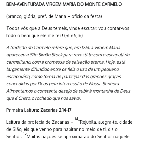
BEM-AVENTURADA VIRGEM MARIA DO MONTE CARMELO
(branco, glória, pref. de Maria – ofício da festa)
Todos vós que a Deus temeis, vinde escutar: vou contar-vos
todo o bem que ele me fez! (Sl 65,16)
A tradição do Carmelo refere que, em 1251, a Virgem Maria
apareceu a São Simão Stock para revesti-lo com o escapulário
carmelitano, com a promessa de salvação eterna. Hoje, está
largamente difundido entre os fiéis o uso de um pequeno
escapulário, como forma de participar das grandes graças
concedidas por Deus pela intercessão de Nossa Senhora.
Alimentemos o constante desejo de subir à montanha de Deus
que é Cristo, o rochedo que nos salva.
Primeira Leitura:
Zacarias 2,14-17
14
Leitura da profecia de Zacarias –
“Rejubila, alegra-te, cidade
de Sião, eis que venho para habitar no meio de ti, diz o
15
Senhor.
Muitas nações se aproximarão do Senhor naquele