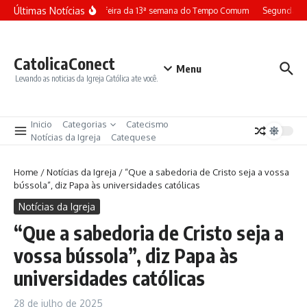
Ir para o conteúdo
Últimas Notícias
Terça-feira da 13ª semana do Tempo Comum
Segunda-fei
CatolicaConect
Menu
Levando as noticias da Igreja Católica ate você.
Inicio
Categorias
Catecismo
Notícias da Igreja
Catequese
Home
/
Notícias da Igreja
/
“Que a sabedoria de Cristo seja a vossa
bússola”, diz Papa às universidades católicas
Notícias da Igreja
“Que a sabedoria de Cristo seja a
vossa bússola”, diz Papa às
universidades católicas
28 de julho de 2025