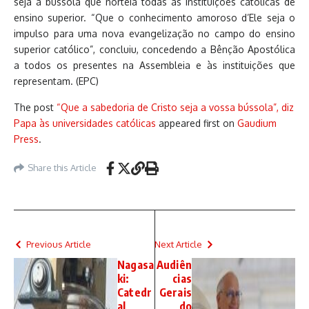
seja a bússola que norteia todas as instituições católicas de
ensino superior. “Que o conhecimento amoroso d’Ele seja o
impulso para uma nova evangelização no campo do ensino
superior católico”, concluiu, concedendo a Bênção Apostólica
a todos os presentes na Assembleia e às instituições que
representam. (EPC)
The post
“Que a sabedoria de Cristo seja a vossa bússola”, diz
Papa às universidades católicas
appeared first on
Gaudium
Press
.
Share this Article
Previous Article
Next Article
Nagasa
Audiên
ki:
cias
Catedr
Gerais
al
do