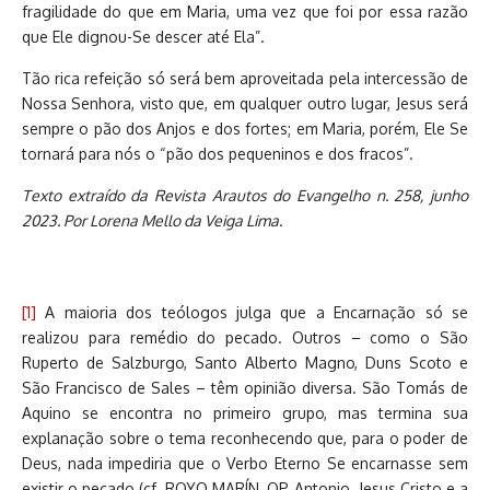
fragilidade do que em Maria, uma vez que foi por essa razão
que Ele dignou-Se descer até Ela”.
Tão rica refeição só será bem aproveitada pela intercessão de
Nossa Senhora, visto que, em qualquer outro lugar, Jesus será
sempre o pão dos Anjos e dos fortes; em Maria, porém, Ele Se
tornará para nós o “pão dos pequeninos e dos fracos”.
Texto extraído da Revista Arautos do Evangelho n. 258, junho
2023. Por Lorena Mello da Veiga Lima.
[1]
A maioria dos teólogos julga que a Encarnação só se
realizou para remédio do pecado. Outros – como o São
Ruperto de Salzburgo, Santo Alberto Magno, Duns Scoto e
São Francisco de Sales – têm opinião diversa. São Tomás de
Aquino se encontra no primeiro grupo, mas termina sua
explanação sobre o tema reconhecendo que, para o poder de
Deus, nada impediria que o Verbo Eterno Se encarnasse sem
existir o pecado (cf. ROYO MARÍN, OP, Antonio. Jesus Cristo e a