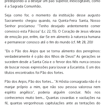
predispondo-a a desejar um pão superior, inexcogitável, como
é a Sagrada Comunhão.
Seja como for, o momento da instituição desse augusto
Sacramento chegou quando, na Quinta-Feira Santa, Nosso
Senhor proclamou: “Tenho desejado ardentemente comer
convosco esta Páscoa” (Lc 22, 15). O Coração de Jesus vibrava
de emoção por, enfim, dar-Se em alimento à natureza humana
e permanecer conosco até o fim do mundo (cf. Mt 28, 20)!
“Eis o Pão dos Anjos que se torna alimento dos peregrinos:
verdadeiramente é o pão dos filhos de Deus!” As gerações se
sucedem desde a Santa Ceia e o fervor dos fiéis nunca cessou
de buscar novas expressões para louvar a Eucaristia. E um dos
títulos encontrados foi Pão dos fortes.
Pão dos Anjos, Pão dos fortes… “A Hóstia consagrada não é o
manjar próprio a mim, que não sou pessoa valorosa nem
espírito angélico”, poderia alguém concluir. Nós nos
conhecemos muito bem… Quantas covardias e vacilações na
fé, quantas vergonhosas capitulações ante as tentações do