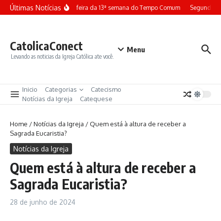
Ir para o conteúdo
Últimas Notícias
Terça-feira da 13ª semana do Tempo Comum
Segunda-fe
CatolicaConect
Menu
Levando as noticias da Igreja Católica ate você.
Inicio
Categorias
Catecismo
Notícias da Igreja
Catequese
Home
/
Notícias da Igreja
/
Quem está à altura de receber a
Sagrada Eucaristia?
Notícias da Igreja
Quem está à altura de receber a
Sagrada Eucaristia?
28 de junho de 2024