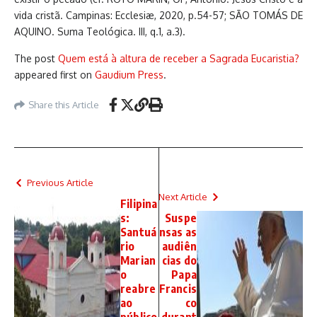
vida cristã. Campinas: Ecclesiæ, 2020, p.54-57; SÃO TOMÁS DE
AQUINO. Suma Teológica. III, q.1, a.3).
The post
Quem está à altura de receber a Sagrada Eucaristia?
appeared first on
Gaudium Press
.
Share this Article
Previous Article
Next Article
Filipina
s:
Suspe
Santuá
nsas as
rio
audiên
Marian
cias do
o
Papa
reabre
Francis
ao
co