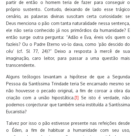
partir de então o homem teria de fazer para conseguir o
próprio sustento. Contudo, deixando de lado esse trágico
cenário, as palavras divinas suscitam certa curiosidade: se
Deus menciona o pão com tanta naturalidade nessa sentença,
ele não seria conhecido já nos primórdios da humanidade? E
então surge outra pergunta: “Adão e Eva, éreis vós quem o
fazíeis? Ou o Padre Eterno vo-lo dava, como ‘pão descido do
céu’ (cf. Sl 77, 24)?” Deixo a resposta à mercê de sua
imaginação, caro leitor, para passar a uma questão mais
transcendente.
Alguns teólogos levantam a hipótese de que a Segunda
Pessoa da Santíssima Trindade teria Se encarnado mesmo se
não houvesse o pecado original, a fim de coroar a obra da
criação com a união hipostática.
[1]
Se isto é verdade, não
podemos conjecturar que também seria instituída a Santíssima
Eucaristia?
Talvez por isso o pão estivesse presente nas refeições desde
o Éden, a fim de habituar a humanidade com seu uso,