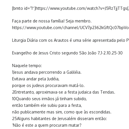
[bmto id=”1″]https://www.youtube.com/watch?v=J5RzTjjTTgs
Faça parte de nossa família! Seja membro.
https://www.youtube.com/channel/UCV7p2362kGftQc07bpVo
Liturgia Diária com os Arautos é uma série apresentada pelo 
Evangelho de Jesus Cristo segundo São João 7,1-2.10.25-30
Naquele tempo:
1Jesus andava percorrendo a Galiléia.
Evitava andar pela Judéia,
porque os judeus procuravam matá-lo.
2Entretanto, aproximava-se a festa judaica das Tendas.
10Quando seus irmãos já tinham subido,
então também ele subiu para a festa,
não publicamente mas sim, como que às escondidas.
25Alguns habitantes de Jerusalém disseram então:
‘Não é este a quem procuram matar?