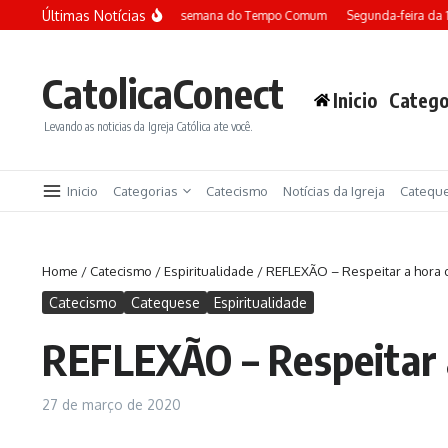
Ir para o conteúdo
Últimas Notícias
Terça-feira da 13ª semana do Tempo Comum
Segunda-feira da 
CatolicaConect
Inicio
Catego
Levando as noticias da Igreja Católica ate você.
Inicio
Categorias
Catecismo
Notícias da Igreja
Catequ
Home
/
Catecismo
/
Espiritualidade
/
REFLEXÃO – Respeitar a hora 
Catecismo
Catequese
Espiritualidade
REFLEXÃO – Respeitar a
27 de março de 2020