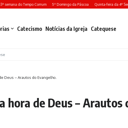
13ª semana do Tempo Comum
5º Domingo da Páscoa
Quinta-feira da 4ª Se
rias
Catecismo
Notícias da Igreja
Catequese
ese
de Deus – Arautos do Evangelho.
 hora de Deus – Arautos 