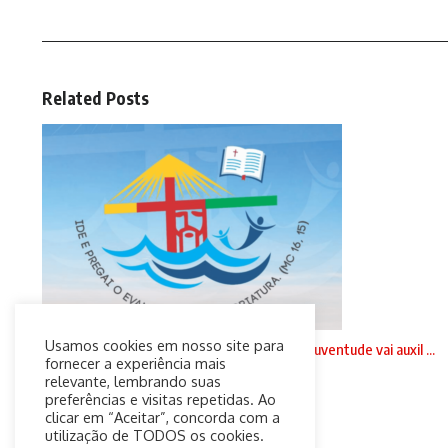
Related Posts
Usamos cookies em nosso site para
NE 5: Material lançado pela comissão para a juventude vai auxil ...
fornecer a experiência mais
5 de agosto de 2021
relevante, lembrando suas
preferências e visitas repetidas. Ao
clicar em “Aceitar”, concorda com a
utilização de TODOS os cookies.