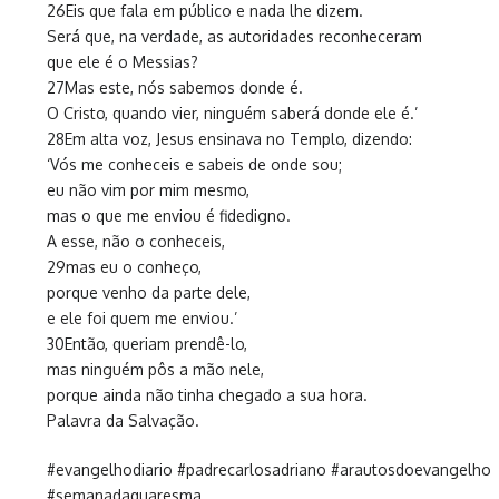
26Eis que fala em público e nada lhe dizem.
Será que, na verdade, as autoridades reconheceram
que ele é o Messias?
27Mas este, nós sabemos donde é.
O Cristo, quando vier, ninguém saberá donde ele é.’
28Em alta voz, Jesus ensinava no Templo, dizendo:
‘Vós me conheceis e sabeis de onde sou;
eu não vim por mim mesmo,
mas o que me enviou é fidedigno.
A esse, não o conheceis,
29mas eu o conheço,
porque venho da parte dele,
e ele foi quem me enviou.’
30Então, queriam prendê-lo,
mas ninguém pôs a mão nele,
porque ainda não tinha chegado a sua hora.
Palavra da Salvação.
#evangelhodiario #padrecarlosadriano #arautosdoevangelho
#semanadaquaresma