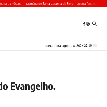
mana da Páscoa
Memória de Santa Catarina de Sena – Quarta-feira da 4ª Sema
quinta-feira, agosto 6, 2026
do Evangelho.