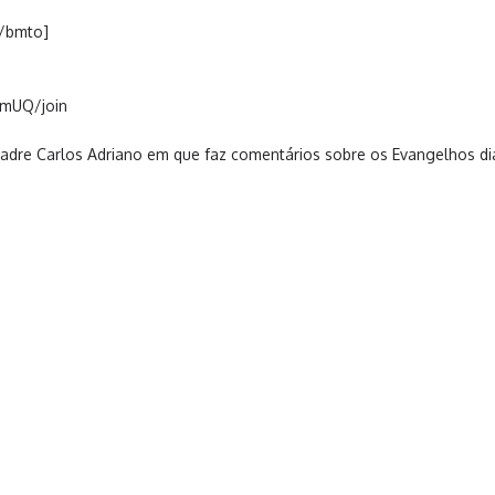
[/bmto]
mUQ/join
Padre Carlos Adriano em que faz comentários sobre os Evangelhos diá