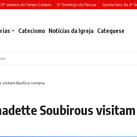
 semana do Tempo Comum
5º Domingo da Páscoa
Quinta-feira da 4ª Seman
rias
Catecismo
Notícias da Igreja
Catequese
ese
 visitam Basílica romana
nadette Soubirous visitam