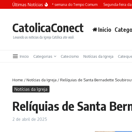
Ir para o conteúdo
Últimas Notícias
Terça-feira da 13ª semana do Tempo Comum
Segunda-feira da 13ª
CatolicaConect
Inicio
Catego
Levando as noticias da Igreja Católica ate você.
Inicio
Categorias
Catecismo
Notícias da Igreja
Catequ
Home
/
Notícias da Igreja
/
Relíquias de Santa Bernadette Soubirous
Notícias da Igreja
Relíquias de Santa Ber
2 de abril de 2025