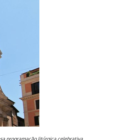
nsa programação litúrgica celebrativa.