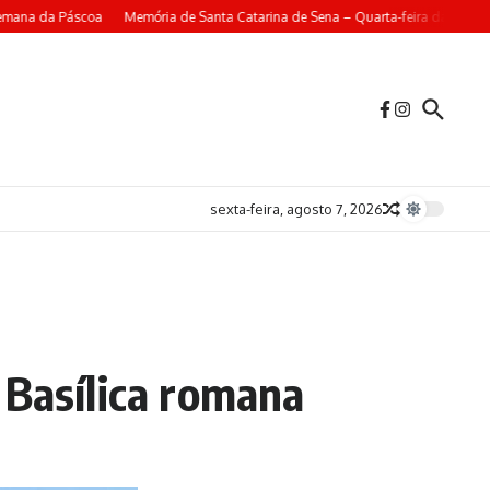
a da Páscoa
Memória de Santa Catarina de Sena – Quarta-feira da 4ª Semana
sexta-feira, agosto 7, 2026
 Basílica romana