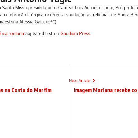
anta Missa presidida pelo Cardeal Luis Antonio Tagle, Pró-prefeit
da celebração litúrgica ocorreu a saudação às relíquias de Santa Ber
aestrina Alessia Galli. (EPC)
ílica romana
appeared first on
Gaudium Press
.
Next Article
ns na Costa do Marfim
Imagem Mariana recebe cor