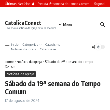
Ir para o conteúdo
Últimas Notícias
Terça-feira da 13ª semana do Tempo Comum
Segunda-fe
CatolicaConect
Menu
Levando as noticias da Igreja Católica ate você.
Inicio
Categorias
Catecismo
Notícias da Igreja
Catequese
Home
/
Notícias da Igreja
/
Sábado da 19ª semana do Tempo
Comum
Notícias da Igreja
Sábado da 19ª semana do Tempo
Comum
17 de agosto de 2024