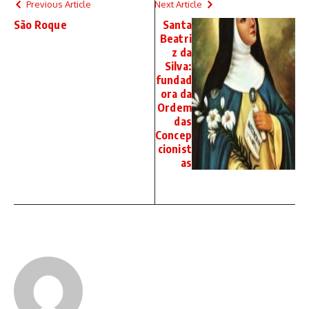
Previous Article
Next Article
São Roque
Santa
Beatri
z da
Silva:
fundad
ora da
Ordem
das
Concep
cionist
as