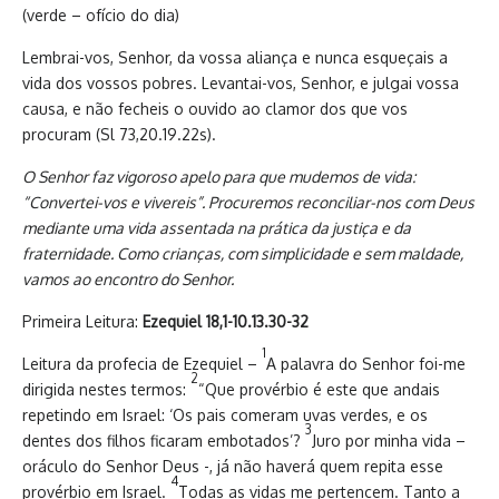
(verde – ofício do dia)
Lembrai-vos, Senhor, da vossa aliança e nunca esqueçais a
vida dos vossos pobres. Levantai-vos, Senhor, e julgai vossa
causa, e não fecheis o ouvido ao clamor dos que vos
procuram (Sl 73,20.19.22s).
O Senhor faz vigoroso apelo para que mudemos de vida:
“Convertei-vos e vivereis”. Procuremos reconciliar-nos com Deus
mediante uma vida assentada na prática da justiça e da
fraternidade. Como crianças, com simplicidade e sem maldade,
vamos ao encontro do Senhor.
Primeira Leitura:
Ezequiel 18,1-10.13.30-32
1
Leitura da profecia de Ezequiel –
A palavra do Senhor foi-me
2
dirigida nestes termos:
“Que provérbio é este que andais
repetindo em Israel: ‘Os pais comeram uvas verdes, e os
3
dentes dos filhos ficaram embotados’?
Juro por minha vida –
oráculo do Senhor Deus -, já não haverá quem repita esse
4
provérbio em Israel.
Todas as vidas me pertencem. Tanto a