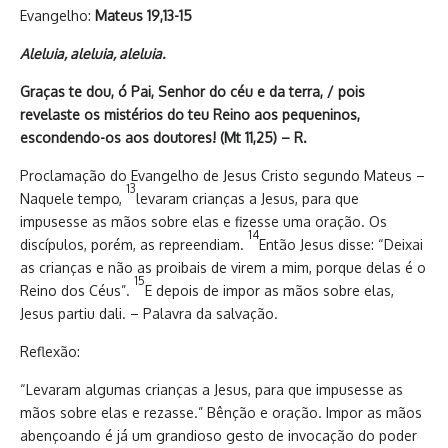
Evangelho:
Mateus 19,13-15
Aleluia, aleluia, aleluia.
Graças te dou, ó Pai, Senhor do céu e da terra, / pois
revelaste os mistérios do teu Reino aos pequeninos,
escondendo-os aos doutores! (Mt 11,25) – R.
Proclamação do Evangelho de Jesus Cristo segundo Mateus –
13
Naquele tempo,
levaram crianças a Jesus, para que
impusesse as mãos sobre elas e fizesse uma oração. Os
14
discípulos, porém, as repreendiam.
Então Jesus disse: “Deixai
as crianças e não as proibais de virem a mim, porque delas é o
15
Reino dos Céus”.
E depois de impor as mãos sobre elas,
Jesus partiu dali. – Palavra da salvação.
Reflexão:
“Levaram algumas crianças a Jesus, para que impusesse as
mãos sobre elas e rezasse.” Bênção e oração. Impor as mãos
abençoando é já um grandioso gesto de invocação do poder