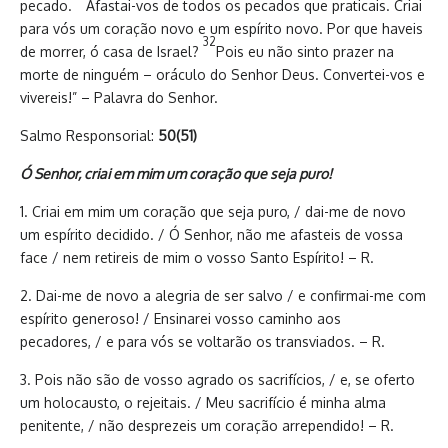
pecado.
Afastai-vos de todos os pecados que praticais. Criai
para vós um coração novo e um espírito novo. Por que haveis
32
de morrer, ó casa de Israel?
Pois eu não sinto prazer na
morte de ninguém – oráculo do Senhor Deus. Convertei-vos e
vivereis!” – Palavra do Senhor.
Salmo Responsorial:
50(51)
Ó Senhor, criai em mim um coração que seja puro!
1. Criai em mim um coração que seja puro, / dai-me de novo
um espírito decidido. / Ó Senhor, não me afasteis de vossa
face / nem retireis de mim o vosso Santo Espírito! – R.
2. Dai-me de novo a alegria de ser salvo / e confirmai-me com
espírito generoso! / Ensinarei vosso caminho aos
pecadores, / e para vós se voltarão os transviados. – R.
3. Pois não são de vosso agrado os sacrifícios, / e, se oferto
um holocausto, o rejeitais. / Meu sacrifício é minha alma
penitente, / não desprezeis um coração arrependido! – R.