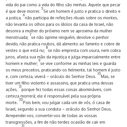
vida do pai como a vida do filho são minhas. Aquele que pecar
5
é que deve morrer.
Se um homem é justo e pratica o direito e
6
a justiça,
não participa de refeições rituais sobre os montes,
não levanta os olhos para os ídolos da casa de Israel, não
desonra a mulher do próximo nem se aproxima da mulher
7
menstruada;
se não oprime ninguém, devolve o penhor
devido, não pratica roubos, dá alimento ao faminto e cobre de
8
vestes o que está nu;
se não empresta com usura, nem cobra
juros, afasta sua mão da injustiça e julga imparcialmente entre
9
homem e mulher;
se vive conforme as minhas leis e guarda
os meus preceitos, praticando-os fielmente, tal homem é justo
10
e, com certeza, viverá – oráculo do Senhor Deus.
Mas, se
tiver um filho violento e assassino, que pratica uma dessas
13
ações,
porque fez todas essas coisas abomináveis, com
certeza morrerá; ele é responsável pela sua própria
30
morte.
Pois bem, vou julgar cada um de vós, ó casa de
Israel, segundo a sua conduta – oráculo do Senhor Deus.
Arrependei-vos, convertei-vos de todas as vossas
transgressões, a fim de não terdes ocasião de cair em
31