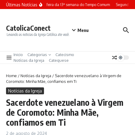
Ir para o conteúdo
Últimas Notícias
Terça-feira da 13ª semana do Tempo Comum
Segunda-fe
CatolicaConect
Menu
Levando as noticias da Igreja Católica ate você.
Inicio
Categorias
Catecismo
Notícias da Igreja
Catequese
Home
/
Notícias da Igreja
/
Sacerdote venezuelano à Virgem de
Coromoto: Minha Mãe, confiamos em Ti
Notícias da Igreja
Sacerdote venezuelano à Virgem
de Coromoto: Minha Mãe,
confiamos em Ti
2 de agosto de 2024