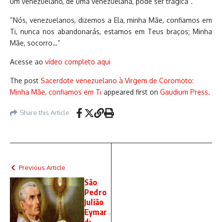
um venezuelano, de uma venezuelana, pode ser trágica”.
“Nós, venezuelanos, dizemos a Ela, minha Mãe, confiamos em
Ti, nunca nos abandonarás, estamos em Teus braços; Minha
Mãe, socorro…”
Acesse ao
vídeo completo
aqui
The post
Sacerdote venezuelano à Virgem de Coromoto:
Minha Mãe, confiamos em Ti
appeared first on
Gaudium Press
.
Share this Article
Previous Article
São
Pedro
Julião
Eymar
d: