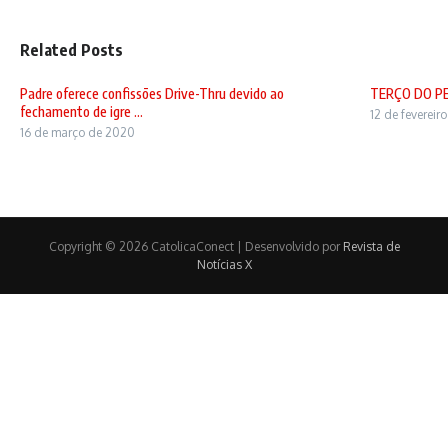
Related Posts
Padre oferece confissões Drive-Thru devido ao
TERÇO DO P
fechamento de igre ...
12 de fevereir
16 de março de 2020
Copyright © 2026 CatolicaConect | Desenvolvido por
Revista de
Notícias X