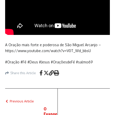
A Oração mais forte e poderosa de São Miguel Arcanjo –
https://www.youtube.com/watch?v=V0T_Wd_bbsU
#Oração #Fé #Deus #Jesus #OraçõesdeFé #salmo69
Share this Article
Previous Article
O
Evange