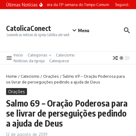
Ir para o conteúdo
Últimas Notícias
Terça-feira da 13ª semana do Tempo Comum
Segunda-fei
CatolicaConect
Menu
Levando as noticias da Igreja Católica ate você.
Inicio
Categorias
Catecismo
Notícias da Igreja
Catequese
Home
/
Catecismo
/
Orações
/
Salmo 69 – Oração Poderosa para
se livrar de perseguições pedindo a ajuda de Deus
Orações
Salmo 69 – Oração Poderosa para
se livrar de perseguições pedindo
a ajuda de Deus
12 de agosto de 2019