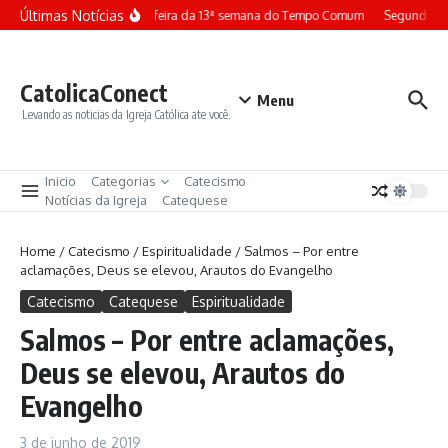
Ir para o conteúdo
Últimas Notícias
Terça-feira da 13ª semana do Tempo Comum
Segunda-fe
CatolicaConect
Menu
Levando as noticias da Igreja Católica ate você.
Inicio
Categorias
Catecismo
Notícias da Igreja
Catequese
Home
/
Catecismo
/
Espiritualidade
/
Salmos – Por entre
aclamações, Deus se elevou, Arautos do Evangelho
Catecismo
Catequese
Espiritualidade
Salmos – Por entre aclamações,
Deus se elevou, Arautos do
Evangelho
3 de junho de 2019