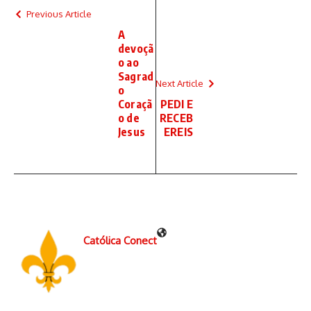
Previous Article
A
devoçã
o ao
Sagrad
Next Article
o
Coraçã
PEDI E
o de
RECEB
Jesus
EREIS
Católica Conect