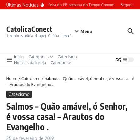
Ir para o conteúdo
Últimas Notícias
Terça-feira da 13ª semana do Tempo Comum
Segunda-fe
CatolicaConect
Menu
Levando as noticias da Igreja Católica ate você.
Inicio
Categorias
Catecismo
Notícias da Igreja
Catequese
Home
/
Catecismo
/
Salmos – Quão amável, ó Senhor, é vossa casa!
– Arautos do Evangelho .
Catecismo
Salmos – Quão amável, ó Senhor,
é vossa casa! – Arautos do
Evangelho .
25 de fevereiro de 2019