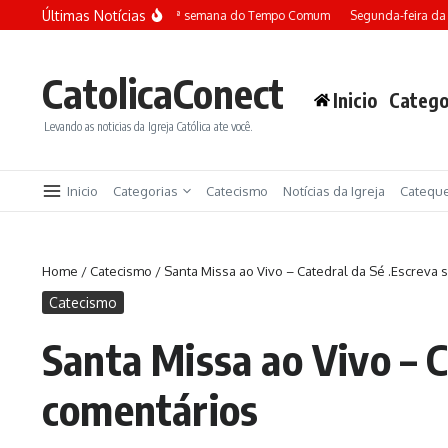
Ir para o conteúdo
Últimas Notícias
Terça-feira da 13ª semana do Tempo Comum
Segunda-feira da 
CatolicaConect
Inicio
Catego
Levando as noticias da Igreja Católica ate você.
Inicio
Categorias
Catecismo
Notícias da Igreja
Catequ
Home
/
Catecismo
/
Santa Missa ao Vivo – Catedral da Sé .Escreva
Catecismo
Santa Missa ao Vivo – C
comentários