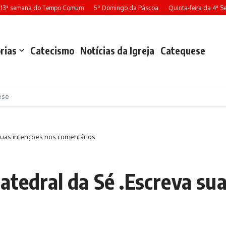
13ª semana do Tempo Comum
5º Domingo da Páscoa
Quinta-feira da 4ª S
rias
Catecismo
Notícias da Igreja
Catequese
ese
 suas intenções nos comentários
atedral da Sé .Escreva su