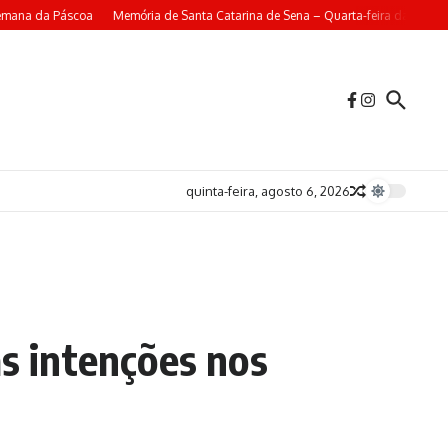
emana da Páscoa
Memória de Santa Catarina de Sena – Quarta-feira da 4ª Sem
quinta-feira, agosto 6, 2026
as intenções nos