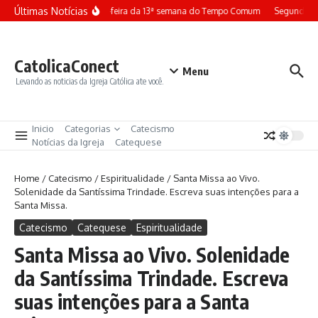
Ir para o conteúdo
Últimas Notícias
Terça-feira da 13ª semana do Tempo Comum
Segunda-fe
CatolicaConect
Menu
Levando as noticias da Igreja Católica ate você.
Inicio
Categorias
Catecismo
Notícias da Igreja
Catequese
Home
/
Catecismo
/
Espiritualidade
/
Santa Missa ao Vivo.
Solenidade da Santíssima Trindade. Escreva suas intenções para a
Santa Missa.
Catecismo
Catequese
Espiritualidade
Santa Missa ao Vivo. Solenidade
da Santíssima Trindade. Escreva
suas intenções para a Santa