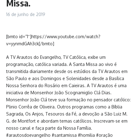
Missa.
16 de junho de 2019
[bmto id=”1″]https://www.youtube.com/watch?
v=yynmdGAh3ck[/bmto]
A TV Arautos do Evangelho, TV Católica, exibe um
programação, católica variada. A Santa Missa ao vivo é
transmitida diariamente desde os estúdios da TV Arautos em
São Paulo e aos Domingos e Solenidades desde a Basílica
Nossa Senhora do Rosário em Caieiras. A TV Arautos é uma
iniciativa de Monsenhor João Scognamiglio Clá Dias.
Monsenhor João Clá teve sua formação no pensador católico:
Plinio Corrêa de Oliveira. Outros programas como a Bíblia
Sagrada, Os Anjos, Tesouros da Fé, a devoção a São Luiz M.
G. de Montfort e abordam temas católicos. Inscrevam-se em
nosso canal e faça parte da Nossa Família.
#arautosdoevangelho #santamissa #homilia #oração