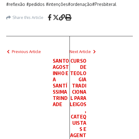
#reflexão #pedidos #intenções#ordenação#Presbiteral
Share this Article
Previous Article
Next Article
SANTO
CURSO
AGOST
DE
INHO E
TEOLO
A
GIA
SANTÍ
TRADI
SSIMA
CIONA
TRIND
L PARA
ADE
LEIGOS
,
CATEQ
UISTA
S E
AGENT