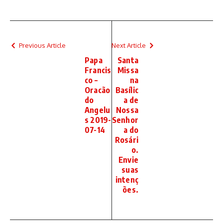
Previous Article
Next Article
Papa
Santa
Francis
Missa
co –
na
Oracão
Basílic
do
a de
Angelu
Nossa
s 2019-
Senhor
07-14
a do
Rosári
o.
Envie
suas
intenç
ões.