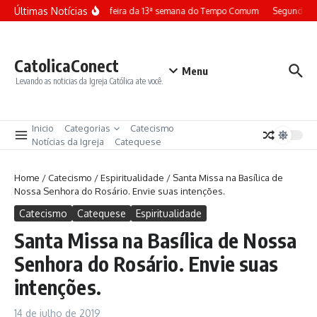
Ir para o conteúdo
Últimas Notícias
Terça-feira da 13ª semana do Tempo Comum
Segunda-fe
CatolicaConect
Menu
Levando as noticias da Igreja Católica ate você.
Inicio
Categorias
Catecismo
Notícias da Igreja
Catequese
Home
/
Catecismo
/
Espiritualidade
/
Santa Missa na Basílica de
Nossa Senhora do Rosário. Envie suas intenções.
Catecismo
Catequese
Espiritualidade
Santa Missa na Basílica de Nossa
Senhora do Rosário. Envie suas
intenções.
14 de julho de 2019