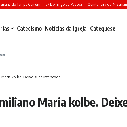
 semana do Tempo Comum
5º Domingo da Páscoa
Quinta-feira da 4ª Seman
rias
Catecismo
Notícias da Igreja
Catequese
ese
 Maria kolbe. Deixe suas intenções.
miliano Maria kolbe. Deixe