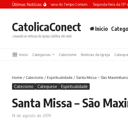
Ir para o conteúdo
Últimas Notícias
Terça-feira da 13ª semana do Tempo Comum
Segunda-feira da 13ª
CatolicaConect
Inicio
Catego
Levando as noticias da Igreja Católica ate você.
Inicio
Categorias
Catecismo
Notícias da Igreja
Catequ
Home
/
Catecismo
/
Espiritualidade
/
Santa Missa – São Maximiliano
Catecismo
Catequese
Espiritualidade
Santa Missa – São Maxi
14 de agosto de 2019