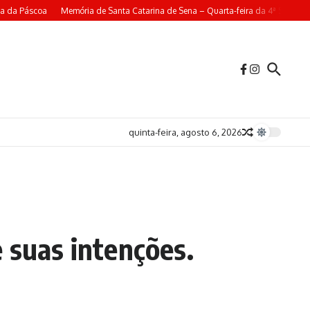
a da Páscoa
Memória de Santa Catarina de Sena – Quarta-feira da 4ª Semana 
quinta-feira, agosto 6, 2026
 suas intenções.