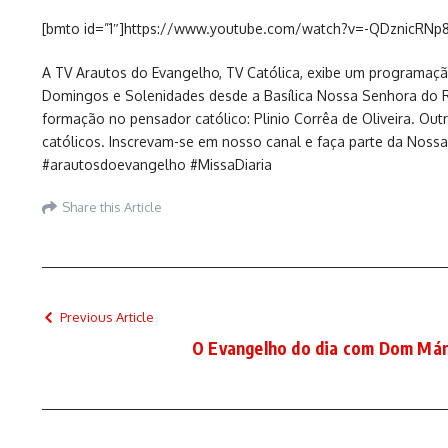
[bmto id=”1″]https://www.youtube.com/watch?v=-QDznicRNp
A TV Arautos do Evangelho, TV Católica, exibe um programação
Domingos e Solenidades desde a Basílica Nossa Senhora do Ro
formação no pensador católico: Plinio Corrêa de Oliveira. O
católicos. Inscrevam-se em nosso canal e faça parte da Nossa 
#arautosdoevangelho #MissaDiaria
Share this Article
Previous Article
O Evangelho do dia com Dom Már