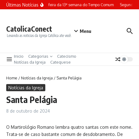
Ir para o conteúdo
Últimas Notícias
Terça-feira da 13ª semana do Tempo Comum
Segunda-fe
CatolicaConect
Menu
Levando as noticias da Igreja Católica ate você.
Inicio
Categorias
Catecismo
Notícias da Igreja
Catequese
Home
/
Notícias da Igreja
/
Santa Pelágia
Notícias da Igreja
Santa Pelágia
8 de outubro de 2024
O Martirológio Romano lembra quatro santas com este nome.
Trata-se de caso bastante comum de desdobramento. De