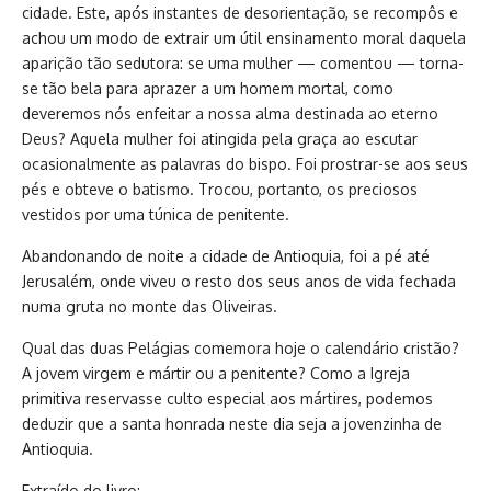
cidade. Este, após instantes de desorientação, se recompôs e
achou um modo de extrair um útil ensinamento moral daquela
aparição tão sedutora: se uma mulher — comentou — torna-
se tão bela para aprazer a um homem mortal, como
deveremos nós enfeitar a nossa alma destinada ao eterno
Deus? Aquela mulher foi atingida pela graça ao escutar
ocasionalmente as palavras do bispo. Foi prostrar-se aos seus
pés e obteve o batismo. Trocou, portanto, os preciosos
vestidos por uma túnica de penitente.
Abandonando de noite a cidade de Antioquia, foi a pé até
Jerusalém, onde viveu o resto dos seus anos de vida fechada
numa gruta no monte das Oliveiras.
Qual das duas Pelágias comemora hoje o calendário cristão?
A jovem virgem e mártir ou a penitente? Como a Igreja
primitiva reservasse culto especial aos mártires, podemos
deduzir que a santa honrada neste dia seja a jovenzinha de
Antioquia.
Extraído do livro: