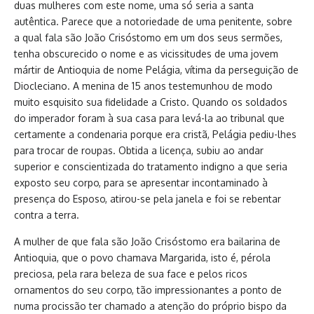
duas mulheres com este nome, uma só seria a santa
autêntica. Parece que a notoriedade de uma penitente, sobre
a qual fala são João Crisóstomo em um dos seus sermões,
tenha obscurecido o nome e as vicissitudes de uma jovem
mártir de Antioquia de nome Pelágia, vítima da perseguição de
Diocleciano. A menina de 15 anos testemunhou de modo
muito esquisito sua fidelidade a Cristo. Quando os soldados
do imperador foram à sua casa para levá-la ao tribunal que
certamente a condenaria porque era cristã, Pelágia pediu-lhes
para trocar de roupas. Obtida a licença, subiu ao andar
superior e conscientizada do tratamento indigno a que seria
exposto seu corpo, para se apresentar incontaminado à
presença do Esposo, atirou-se pela janela e foi se rebentar
contra a terra.
A mulher de que fala são João Crisóstomo era bailarina de
Antioquia, que o povo chamava Margarida, isto é, pérola
preciosa, pela rara beleza de sua face e pelos ricos
ornamentos do seu corpo, tão impressionantes a ponto de
numa procissão ter chamado a atenção do próprio bispo da