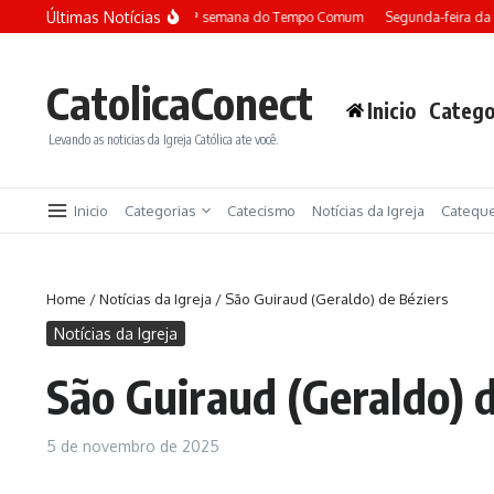
Ir para o conteúdo
Últimas Notícias
Terça-feira da 13ª semana do Tempo Comum
Segunda-feira da 1
CatolicaConect
Inicio
Catego
Levando as noticias da Igreja Católica ate você.
Inicio
Categorias
Catecismo
Notícias da Igreja
Catequ
Home
/
Notícias da Igreja
/
São Guiraud (Geraldo) de Béziers
Notícias da Igreja
São Guiraud (Geraldo) 
5 de novembro de 2025