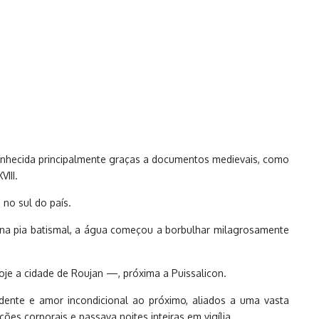
 conhecida principalmente graças a documentos medievais, como
III.
 no sul do país.
ão na pia batismal, a água começou a borbulhar milagrosamente
je a cidade de Roujan —, próxima a Puissalicon.
rdente e amor incondicional ao próximo, aliados a uma vasta
ões corporais e passava noites inteiras em vigília.