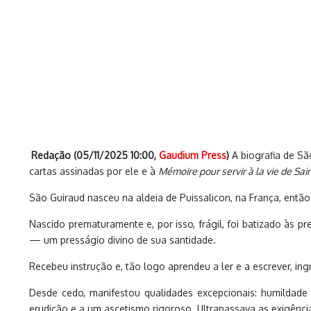
Redação (
05/11/2025 10:00
,
Gaudium Press
)
A biografia de Sã
cartas assinadas por ele e à
Mémoire pour servir à la vie de Sai
São Guiraud nasceu na aldeia de Puissalicon, na França, então 
Nascido prematuramente e, por isso, frágil, foi batizado às 
— um presságio divino de sua santidade.
Recebeu instrução e, tão logo aprendeu a ler e a escrever, 
Desde cedo, manifestou qualidades excepcionais: humildade 
erudição e a um ascetismo rigoroso. Ultrapassava as exigências