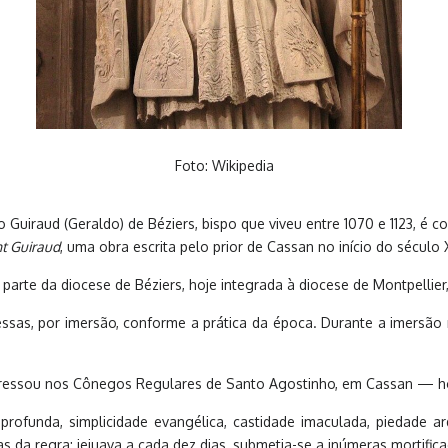
Foto: Wikipedia
o Guiraud (Geraldo) de Béziers, bispo que viveu entre 1070 e 1123, é
nt Guiraud
, uma obra escrita pelo prior de Cassan no início do século XV
parte da diocese de Béziers, hoje integrada à diocese de Montpellier,
pressas, por imersão, conforme a prática da época. Durante a imers
ingressou nos Cônegos Regulares de Santo Agostinho, em Cassan — ho
profunda, simplicidade evangélica, castidade imaculada, piedade a
 da regra: jejuava a cada dez dias, submetia-se a inúmeras mortificaç