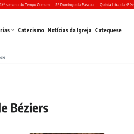
3ª semana do Tempo Comum
5º Domingo da Páscoa
Quinta-feira da 4ª Sem
rias
Catecismo
Notícias da Igreja
Catequese
ese
de Béziers