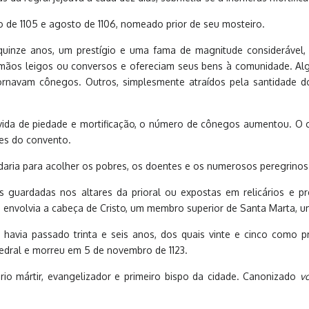
o de 1105 e agosto de 1106, nomeado prior de seu mosteiro.
quinze anos, um prestígio e uma fama de magnitude considerável, 
ãos leigos ou conversos e ofereciam seus bens à comunidade. Algu
rnavam cônegos. Outros, simplesmente atraídos pela santidade d
da de piedade e mortificação, o número de cônegos aumentou. O claust
es do convento.
daria para acolher os pobres, os doentes e os numerosos peregrinos 
s guardadas nos altares da prioral ou expostas em relicários e pr
envolvia a cabeça de Cristo, um membro superior de Santa Marta, um
e havia passado trinta e seis anos, dos quais vinte e cinco como p
tedral e morreu em 5 de novembro de 1123.
ário mártir, evangelizador e primeiro bispo da cidade. Canonizado
vo