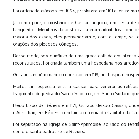
Foi ordenado diácono em 1094, presbítero em 1101 e, entre mai
Já como prior, o mosteiro de Cassan adquiriu, em cerca de 
Languedoc. Membros da aristocracia eram admitidos como irm
maioria dos casos, eles permaneciam e, com o tempo, se to
orações dos piedosos cônegos.
Desse modo, sob o influxo de uma graça colhida em intensa vi
reconstruídos. Foi criada também uma hospedaria nos arredor
Guiraud também mandou construir, em 1118, um hospital-hospe
Muitos iam especialmente a Cassan para venerar as relíquia
fragmento de pedra do Santo Sepulcro, um Santo Sudário que 
Eleito bispo de Béziers em 1121, Guiraud deixou Cassan, ond
d’Aureilhan, em Béziers, concluiu a reforma do Capítulo da Ca
Foi sepultado na igreja de Saint-Aphrodise, ao lado do lend
como o santo padroeiro de Béziers.