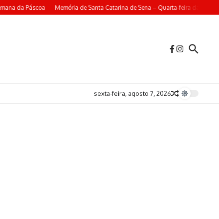
ana da Páscoa
Memória de Santa Catarina de Sena – Quarta-feira da 4ª Seman
sexta-feira, agosto 7, 2026