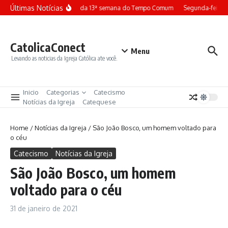
Ir para o conteúdo
Últimas Notícias
Terça-feira da 13ª semana do Tempo Comum
Segunda-feira 
CatolicaConect
Menu
Levando as noticias da Igreja Católica ate você.
Inicio
Categorias
Catecismo
Notícias da Igreja
Catequese
Home
/
Notícias da Igreja
/
São João Bosco, um homem voltado para
o céu
Catecismo
Notícias da Igreja
São João Bosco, um homem
voltado para o céu
31 de janeiro de 2021