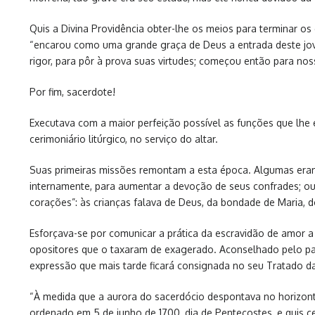
Quis a Divina Providência obter-lhe os meios para terminar os
“encarou como uma grande graça de Deus a entrada deste jove
rigor, para pôr à prova suas virtudes; começou então para no
Por fim, sacerdote!
Executava com a maior perfeição possível as funções que lhe
cerimoniário litúrgico, no serviço do altar.
Suas primeiras missões remontam a esta época. Algumas eram
internamente, para aumentar a devoção de seus confrades; ou
corações”: às crianças falava de Deus, da bondade de Maria,
Esforçava-se por comunicar a prática da escravidão de amor 
opositores que o taxaram de exagerado. Aconselhado pelo padr
expressão que mais tarde ficará consignada no seu Tratado d
“À medida que a aurora do sacerdócio despontava no horizonte
ordenado em 5 de junho de 1700, dia de Pentecostes, e quis ce