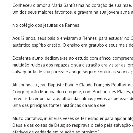
Conheceu o amor a Maria Santíssima no coração de sua mãe, e 
um dos seus maiores favoritos, e gravara na sua jovem alma a
No colégio dos jesuítas de Rennes
Aos 12 anos, seus pais o enviaram a Rennes, para estudar no
autêntico espírito cristão. O ensino era gratuito e seus mais 
Excelente aluno, dedicava-se ao estudo com afinco, compreenden
multidão ruidosa dos rapazes e sua distração era visitar as i
salvaguarda de sua pureza e abrigo seguro contra as solicit
Ali conheceu Jean-Baptiste Blain e Claude-François Poullart d
Congregação Mariana do colégio e, com Poullart des Places, 
fervor e fazer brilhar aos olhos das almas jovens as belezas
uma das principais fontes históricas da vida dele.
Muito caritativo, inúmeras vezes se fez esmoler para ajudar al
Deus e das coisas de Deus; só respirava o zelo pela salvação
efetivos de caridade em relação ao próximo”.