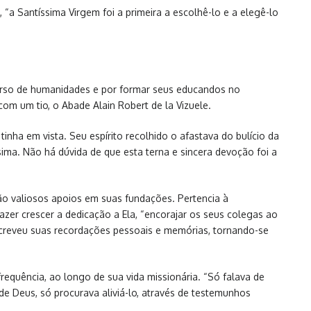
“a Santíssima Virgem foi a primeira a escolhê-lo e a elegê-lo
 curso de humanidades e por formar seus educandos no
com um tio, o Abade Alain Robert de la Vizuele.
inha em vista. Seu espírito recolhido o afastava do bulício da
sima. Não há dúvida de que esta terna e sincera devoção foi a
rão valiosos apoios em suas fundações. Pertencia à
zer crescer a dedicação a Ela, “encorajar os seus colegas ao
escreveu suas recordações pessoais e memórias, tornando-se
frequência, ao longo de sua vida missionária. “Só falava de
e Deus, só procurava aliviá-lo, através de testemunhos