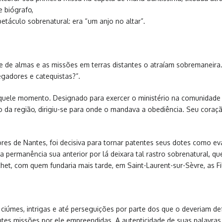
e biógrafo,
táculo sobrenatural: era “um anjo no altar”.
sede de almas e as missões em terras distantes o atraíam sobremanei
egadores e catequistas?”.
aquele momento. Designado para exercer o ministério na comunidade d
 da região, dirigiu-se para onde o mandava a obediência. Seu coração
res de Nantes, foi decisiva para tornar patentes seus dotes como ev
a permanência sua anterior por lá deixara tal rastro sobrenatural, q
het, com quem fundaria mais tarde, em Saint-Laurent-sur-Sèvre, as F
ciúmes, intrigas e até perseguições por parte dos que o deveriam defe
ntes missões por ele empreendidas. A autenticidade de suas palavr