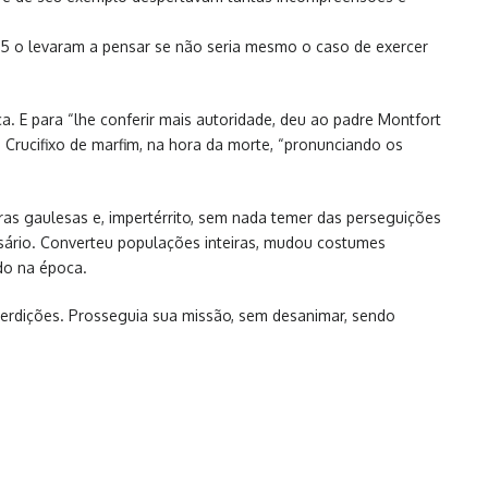
15 o levaram a pensar se não seria mesmo o caso de exercer
. E para “lhe conferir mais autoridade, deu ao padre Montfort
u Crucifixo de marfim, na hora da morte, “pronunciando os
ras gaulesas e, impertérrito, sem nada temer das perseguições
sário. Converteu populações inteiras, mudou costumes
ado na época.
terdições. Prosseguia sua missão, sem desanimar, sendo