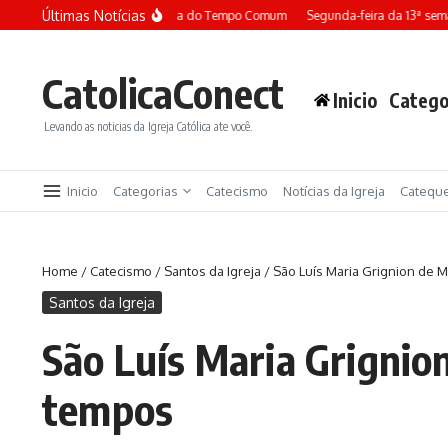
Ir para o conteúdo
Últimas Notícias
Terça-feira da 13ª semana do Tempo Comum
Segunda-feira da 13ª seman
CatolicaConect
Inicio
Catego
Levando as noticias da Igreja Católica ate você.
Inicio
Categorias
Catecismo
Notícias da Igreja
Catequ
Home
/
Catecismo
/
Santos da Igreja
/
São Luís Maria Grignion de M
Santos da Igreja
São Luís Maria Grignio
tempos