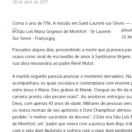
28 de abril de 2017
Corria o ano de 1716. A missão em Saint-Laurent-sur-Sèvre — 
pleur
22 de
Passados alguns dias, pressentindo a morte que já previra pa
usava como sinal de escravidão de amor à Santíssima Virgem. 
sua obra missionária ao padre René Mulot.
A manhã seguinte parecia anunciar o momento derradeiro. Na 
acompanhara, os quais osculava e contemplava com enorme pied
entre Jesus e Maria. Deo gratias et Mariæ. Cheguei ao fim da 
carreira: pronto, não pecarei mais!”. Ao anoitecer, entregou su
Deus, com apenas 43 anos de idade. Milhares de pessoas vier
os restos mortais de seu apóstolo e Dom Champflour afirmou
perdido “o melhor sacerdote da diocese”. 2 Este era São Luís 
de Montfort, um “padre que vivera com a pureza dum Anjo, tra
com o zelo dum Apóstolo e sofrera com o rigor dum penitente