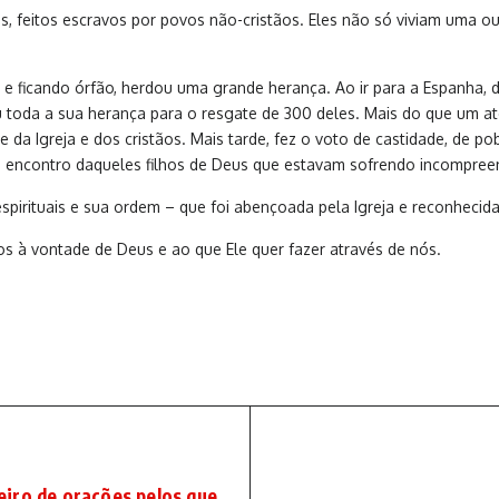
, feitos escravos por povos não-cristãos. Eles não só viviam uma o
e ficando órfão, herdou uma grande herança. Ao ir para a Espanha,
eu toda a sua herança para o resgate de 300 deles. Mais do que um a
da Igreja e dos cristãos. Mais tarde, fez o voto de castidade, de p
ao encontro daqueles filhos de Deus que estavam sofrendo incompree
 espirituais e sua ordem – que foi abençoada pela Igreja e reconhecid
s à vontade de Deus e ao que Ele quer fazer através de nós.
iro de orações pelos que