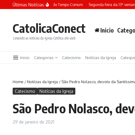
Ir para o conteúdo
Últimas Notícias
Terça-feira da 13ª semana do Tempo Comum
Segunda-feira da 13ª seman
CatolicaConect
Inicio
Catego
Levando as noticias da Igreja Católica ate você.
Inicio
Categorias
Catecismo
Notícias da Igreja
Catequ
Home
/
Notícias da Igreja
/
São Pedro Nolasco, devoto da Santíssim
Catecismo
Notícias da Igreja
São Pedro Nolasco, de
29 de janeiro de 2021