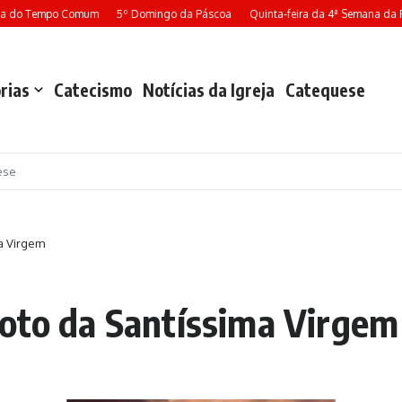
a do Tempo Comum
5º Domingo da Páscoa
Quinta-feira da 4ª Semana da P
rias
Catecismo
Notícias da Igreja
Catequese
ese
a Virgem
voto da Santíssima Virgem