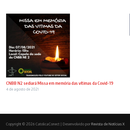
CNBB N2 sediará Missa em memória das vítimas da Covid-19
4 de agosto de 2021
Copyright © 2026 CatolicaConect | Desenvolvido por
Revista de Notícias X