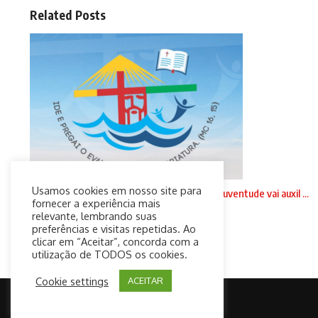
Related Posts
Usamos cookies em nosso site para
NE 5: Material lançado pela comissão para a juventude vai auxil ...
fornecer a experiência mais
5 de agosto de 2021
relevante, lembrando suas
preferências e visitas repetidas. Ao
clicar em “Aceitar”, concorda com a
utilização de TODOS os cookies.
Cookie settings
ACEITAR