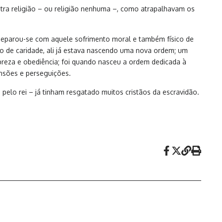
utra religião – ou religião nenhuma –, como atrapalhavam os
 deparou-se com aquele sofrimento moral e também físico de
to de caridade, ali já estava nascendo uma nova ordem; um
obreza e obediência; foi quando nasceu a ordem dedicada à
nsões e perseguições.
a pelo rei – já tinham resgatado muitos cristãos da escravidão.