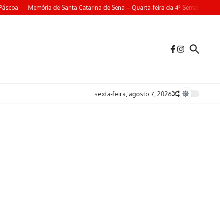
áscoa
Memória de Santa Catarina de Sena – Quarta-feira da 4ª Semana da Pás
sexta-feira, agosto 7, 2026