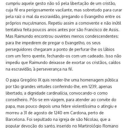
cumpriu aquele gesto não só pela libertação de um cristão,
cuja fé era perigosamente vacilante, mas sobretudo para curar
pela raiz o mal da escravidão, pregando o Evangelho entre os
próprios muçulmanos. Repetiu assim a comovente e não inútil
tentativa feita poucos anos antes por são Francisco de Assis.
Mas Raimundo encontrou ouvintes menos condescendentes:
para lhe impedirem de pregar o Evangelho, os seus
perseguidores chegaram a ponto de perfurar-lhe os lábios
com um ferro quente, fechando-os com um cadeado. Isso não
impediu que Raimundo deixasse de exortar os cristãos, caídos
na escravidão, à perseverança na fé.
O papa Gregório IX quis render-lhe uma homenagem pública
por tão grandes virtudes conferindo-lhe, em 1239, apenas
libertado, a dignidade cardinalícia, convocando-o como
conselheiro. Pôs-se em viagem, para atender ao convite do
papa, mas pouco depois uma febre violentíssima o atingiu e
morreu a 31 de agosto de 1240 em Cardona, perto de
Barcelona. Foi sepultado na igreja de são Nicolau, que a
popular devoção do santo, inserido no Martirológio Romano