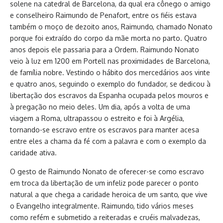
solene na catedral de Barcelona, da qual era cônego o amigo
e conselheiro Raimundo de Penafort, entre os fiéis estava
também o moço de dezoito anos, Raimundo, chamado Nonato
porque foi extraído do corpo da mãe morta no parto. Quatro
anos depois ele passaria para a Ordem. Raimundo Nonato
veio à luz em 1200 em Portell nas proximidades de Barcelona,
de família nobre. Vestindo o hábito dos mercedários aos vinte
e quatro anos, seguindo o exemplo do fundador, se dedicou à
libertação dos escravos da Espanha ocupada pelos mouros e
à pregação no meio deles. Um dia, após a volta de uma
viagem a Roma, ultrapassou o estreito e foi à Argélia,
tornando-se escravo entre os escravos para manter acesa
entre eles a chama da fé com a palavra e com o exemplo da
caridade ativa.
O gesto de Raimundo Nonato de oferecer-se como escravo
em troca da libertação de um infeliz pode parecer o ponto
natural a que chega a caridade heroica de um santo, que vive
o Evangelho integralmente. Raimundo, tido vários meses
como refém e submetido a reiteradas e cruéis malvadezas,