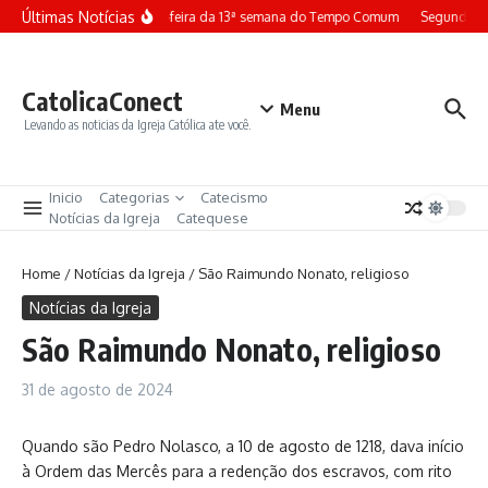
Ir para o conteúdo
Últimas Notícias
Terça-feira da 13ª semana do Tempo Comum
Segunda-fe
CatolicaConect
Menu
Levando as noticias da Igreja Católica ate você.
Inicio
Categorias
Catecismo
Notícias da Igreja
Catequese
Home
/
Notícias da Igreja
/
São Raimundo Nonato, religioso
Notícias da Igreja
São Raimundo Nonato, religioso
31 de agosto de 2024
Quando são Pedro Nolasco, a 10 de agosto de 1218, dava início
à Ordem das Mercês para a redenção dos escravos, com rito