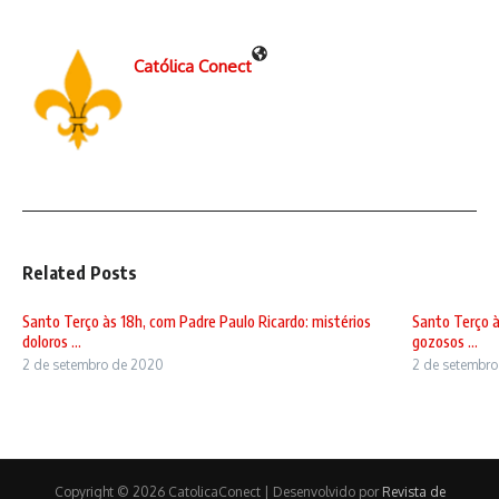
Católica Conect
Related Posts
Santo Terço às 18h, com Padre Paulo Ricardo: mistérios
Santo Terço à
doloros ...
gozosos ...
2 de setembro de 2020
2 de setembr
Copyright © 2026 CatolicaConect | Desenvolvido por
Revista de