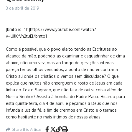
3 de abril de 2019
[bmto id=”1″]https://www.youtube.com/watch?
v=UilKrVn2tuE[/bmto]
Como é possível que o povo eleito, tendo as Escrituras ao
alcance da mão, podendo-as examinar e esquadrinhar de cima
abaixo, não uma vez, mas ao longo de gerações inteiras,
pareça ter os olhos vendados, a ponto de não encontrar a
Cristo ali onde os cristãos o vemos sem dificuldade? O que
explica que muitos não enxerguem o rosto de Jesus em cada
linha do Texto Sagrado, que não fala de outra coisa além de
Nosso Senhor? Assista à homilia do Padre Paulo Ricardo para
esta quinta-feira, dia 4 de abril, e peçamos a Deus que nos
infunda a luz da fé, a fim de crermos em Cristo e o termos
como habitante no mais íntimos de nossas almas.
Share this Article