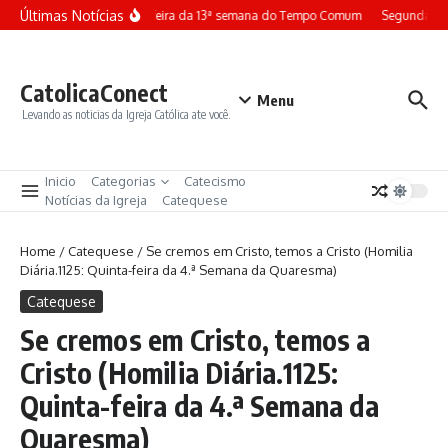
Ir para o conteúdo
Últimas Notícias
Terça-feira da 13ª semana do Tempo Comum
Segunda-fe
CatolicaConect
Menu
Levando as noticias da Igreja Católica ate você.
Inicio
Categorias
Catecismo
Notícias da Igreja
Catequese
Home
/
Catequese
/
Se cremos em Cristo, temos a Cristo (Homilia
Diária.1125: Quinta-feira da 4.ª Semana da Quaresma)
Catequese
Se cremos em Cristo, temos a
Cristo (Homilia Diária.1125:
Quinta-feira da 4.ª Semana da
Quaresma)