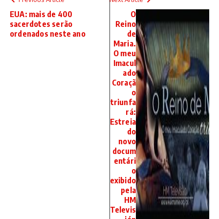
EUA: mais de 400
O
sacerdotes serão
Reino
ordenados neste ano
de
Maria.
O meu
Imacul
ado
Coraçã
o
triunfa
rá:
Estreia
do
novo
docum
entári
o
exibido
pela
HM
Televis