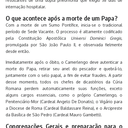
resultantes de uma dupla pneumonia que exigiu 38 dias de
internação hospitalar.
O que acontece após a morte de um Papa?
Com a morte de um Sumo Pontífice, inicia-se o tradicional
período de Sede Vacante. O processo é altamente codificado
pela Constituição Apostólica
Universi Dominici Gregis
,
promulgada por São João Paulo II, e observada fielmente
desde então.
Imediatamente após o óbito, o Camerlengo deve autenticar a
morte do Papa, retirar seu anel do pescador e quebrá-lo,
juntamente com o selo papal, a fim de evitar fraudes. A partir
desse momento, todos os chefes de dicastérios da Cúria
Romana perdem automaticamente suas funções, exceto
alguns cargos essenciais, como o próprio Camerlengo, o
Penitenciário-Mor (Cardeal Angelo De Donatis), o Vigário para
a Diocese de Roma (Cardeal Baldassare Reina), e o Arcipreste
da Basílica de São Pedro (Cardeal Mauro Gambetti).
Congregações Gerais e preparação para o