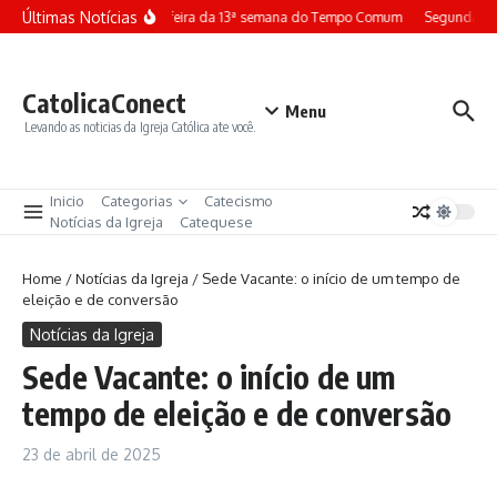
Ir para o conteúdo
Últimas Notícias
Terça-feira da 13ª semana do Tempo Comum
Segunda-fei
CatolicaConect
Menu
Levando as noticias da Igreja Católica ate você.
Inicio
Categorias
Catecismo
Notícias da Igreja
Catequese
Home
/
Notícias da Igreja
/
Sede Vacante: o início de um tempo de
eleição e de conversão
Notícias da Igreja
Sede Vacante: o início de um
tempo de eleição e de conversão
23 de abril de 2025