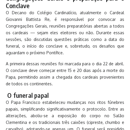
Conclave
O Decano do Colégio Cardinalício, atualmente o Cardeal
Giovanni Battista Re, é responsável por convocar as
Congregações Gerais, reuniões preparatórias abertas a todos
os cardeais — sejam eles eleitores ou não. Durante essas
sessões, são discutidas questões práticas como a data do
funeral, o início do conclave e, sobretudo, os desafios que
aguardam o próximo Pontífice.
A primeira dessas reuniões foi marcada para o dia 22 de abril.
O conclave deve começar entre 15 e 20 dias após a morte do
Papa, permitindo assim a chegada dos cardeais provenientes
de todos os continentes.
O funeral papal
O Papa Francisco estabeleceu mudanças nos ritos fúnebres
papais, simplificando significativamente o protocolo. Entre as
alterações, aboliu-se a exposição do corpo no Salão
Clementina e os tradicionais três caixões (cipreste, chumbo e
carvalho), adotando-se apenas um. O funeral será presidido