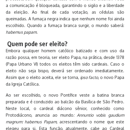
a comunicação é bloqueada, garantindo o sigilo e a liberdade
da eleição. Ao final de cada votação, as cédulas são
queimadas. A fumaça negra indica que nenhum nome foi ainda
escolhido. Quando a fumaça branca surgir, o mundo saberá:
habemus papam
.
Quem pode ser eleito?
Embora qualquer homem católico batizado e com uso da
razão possa, em teoria, ser eleito Papa, na prática, desde 1378
(Papa Urbano VI) todos os eleitos têm sido cardeais. Caso o
eleito não seja bispo, deverá ser ordenado imediatamente.
Assim que o eleito aceita, ele se torna,
ipso facto
, o novo Papa
da Igreja Católica.
Ao ser escolhido, o novo Pontífice veste a batina branca
preparada e é conduzido ao balcão da Basílica de São Pedro.
Neste local, o cardeal diácono sênior, conhecido como
Protodiácono, anuncia ao mundo
: Annuntio vobis gaudium
magnum: habemus Papam
, acrescentando o nome que este
elegeu para si. Esta função, atualmente, cabe ao Cardeal