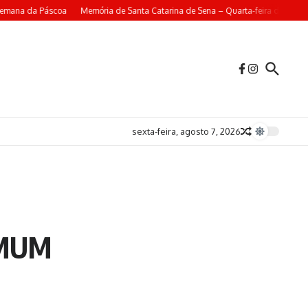
mana da Páscoa
Memória de Santa Catarina de Sena – Quarta-feira da 4ª Sem
sexta-feira, agosto 7, 2026
OMUM