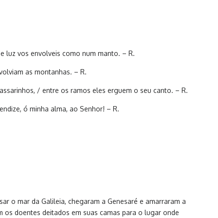
de luz vos envolveis como num manto. – R.
nvolviam as montanhas. – R.
ssarinhos, / entre os ramos eles erguem o seu canto. – R.
endize, ó minha alma, ao Senhor! – R.
sar o mar da Galileia, chegaram a Genesaré e amarraram a
m os doentes deitados em suas camas para o lugar onde