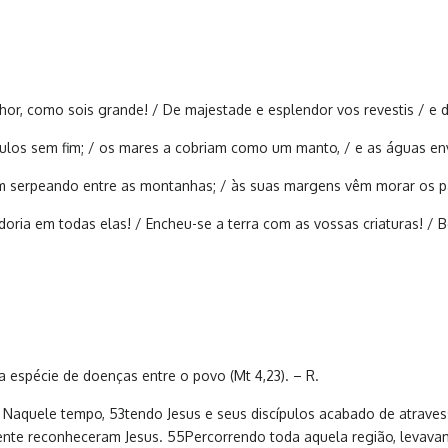
hor, como sois grande! / De majestade e esplendor vos revestis / e 
 séculos sem fim; / os mares a cobriam como um manto, / e as águas e
sam serpeando entre as montanhas; / às suas margens vêm morar os pa
oria em todas elas! / Encheu-se a terra com as vossas criaturas! / B
 espécie de doenças entre o povo (Mt 4,23). – R.
Naquele tempo, 53tendo Jesus e seus discípulos acabado de atraves
nte reconheceram Jesus. 55Percorrendo toda aquela região, levava