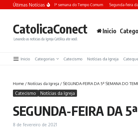
Ir para o conteúdo
Últimas Notícias
Terça-feira da 13ª semana do Tempo Comum
Segunda-feira da 
CatolicaConect
Inicio
Catego
Levando as noticias da Igreja Católica ate você.
Inicio
Categorias
Catecismo
Notícias da Igreja
Catequ
Home
/
Notícias da Igreja
/
SEGUNDA-FEIRA DA 5ª SEMANA DO TE
Catecismo
Notícias da Igreja
SEGUNDA-FEIRA DA 
8 de fevereiro de 2021