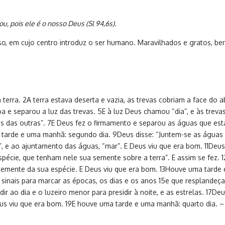
ou, pois ele é o nosso Deus (Sl 94,6s).
erso, em cujo centro introduz o ser humano. Maravilhados e gratos, 
 a terra. 2A terra estava deserta e vazia, as trevas cobriam a face do
a boa e separou a luz das trevas. 5E à luz Deus chamou “dia”, e às tre
as das outras”. 7E Deus fez o firmamento e separou as águas que e
tarde e uma manhã: segundo dia. 9Deus disse: “Juntem-se as águas 
, e ao ajuntamento das águas, “mar”. E Deus viu que era bom. 11Deus
spécie, que tenham nele sua semente sobre a terra”. E assim se fez. 
semente da sua espécie. E Deus viu que era bom. 13Houve uma tarde e
 sinais para marcar as épocas, os dias e os anos 15e que resplandeça
dir ao dia e o luzeiro menor para presidir à noite, e as estrelas. 17
 Deus viu que era bom. 19E houve uma tarde e uma manhã: quarto dia. 