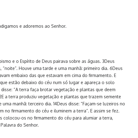
bendigamos e adoremos ao Senhor.
 abismo e o Espírito de Deus pairava sobre as águas. 3Deus
vas, “noite”. Houve uma tarde e uma manhã: primeiro dia. 6Deus
stavam embaixo das que estavam em cima do firmamento. E
que estão debaixo do céu num só lugar e apareça o solo
 disse: “A terra faça brotar vegetação e plantas que deem
12E a terra produziu vegetação e plantas que trazem semente
 uma manhã: terceiro dia. 14Deus disse: “Façam-se luzeiros no
m no firmamento do céu e iluminem a terra”. E assim se fez.
Deus colocou-os no firmamento do céu para alumiar a terra,
– Palavra do Senhor.