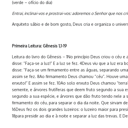
(verde – ofício do dia)
Entrai, inclinai-vos e prostrai-vos: adoremos o Senhor que nos cri
Arquiteto sábio e de bom gosto, Deus cria e organiza o univ
Primeira Leitura: Gênesis 1,1-19
Leitura do livro do Gênesis – 1No princípio Deus criou o céu e
disse: “Faça-se a luz!” E a luz se fez. 4Deus viu que a luz er
disse: “Faça-se um firmamento entre as águas, separando um
assim se fez. 8Ao firmamento Deus chamou “céu”. Houve uma 
enxuto!” E assim se fez. 10Ao solo enxuto Deus chamou “terra”
semente, e árvores frutíferas que deem fruto segundo a sua e
segundo a sua espécie, e árvores que dão fruto tendo nele a 
firmamento do céu, para separar o dia da noite. Que sirvam de
16Deus fez os dois grandes luzeiros: o luzeiro maior para presi
18para presidir ao dia e à noite e separar a luz das trevas. E