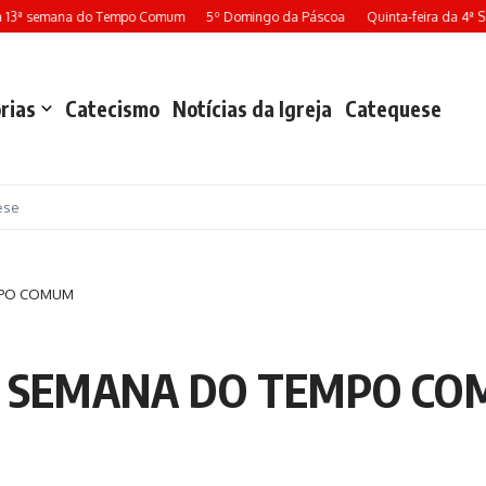
13ª semana do Tempo Comum
5º Domingo da Páscoa
Quinta-feira da 4ª Se
rias
Catecismo
Notícias da Igreja
Catequese
ese
MPO COMUM
5ª SEMANA DO TEMPO C