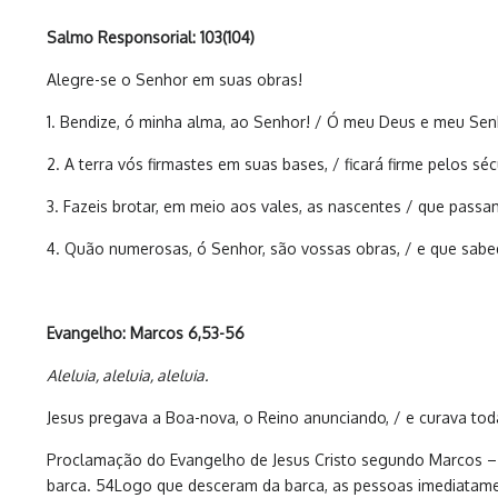
Salmo Responsorial: 103(104)
Alegre-se o Senhor em suas obras!
1. Bendize, ó minha alma, ao Senhor! / Ó meu Deus e meu Sen
2. A terra vós firmastes em suas bases, / ficará firme pelos
3. Fazeis brotar, em meio aos vales, as nascentes / que pas
4. Quão numerosas, ó Senhor, são vossas obras, / e que sabed
Evangelho: Marcos 6,53-56
Aleluia, aleluia, aleluia.
Jesus pregava a Boa-nova, o Reino anunciando, / e curava toda
Proclamação do Evangelho de Jesus Cristo segundo Marcos – 
barca. 54Logo que desceram da barca, as pessoas imediatame