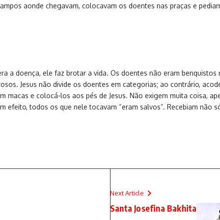
 campos aonde chegavam, colocavam os doentes nas praças e pediam-l
ra a doença, ele faz brotar a vida. Os doentes não eram benquistos 
osos. Jesus não divide os doentes em categorias; ao contrário, acod
m macas e colocá-los aos pés de Jesus. Não exigem muita coisa, ape
 efeito, todos os que nele tocavam “eram salvos”. Recebiam não só 
Next Article
Santa Josefina Bakhita