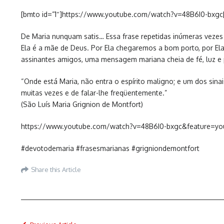
[bmto id=”1″]https://www.youtube.com/watch?v=48B6I0-bxgc
De Maria nunquam satis… Essa frase repetidas inúmeras vezes 
Ela é a mãe de Deus. Por Ela chegaremos a bom porto, por El
assinantes amigos, uma mensagem mariana cheia de fé, luz e 
“Onde está Maria, não entra o espírito maligno; e um dos sinai
muitas vezes e de falar-lhe freqüentemente.”
(São Luís Maria Grignion de Montfort)
https://www.youtube.com/watch?v=48B6I0-bxgc&feature=yo
#devotodemaria #frasesmarianas #grigniondemontfort
Share this Article