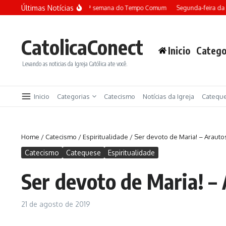
Ir para o conteúdo
Últimas Notícias
Terça-feira da 13ª semana do Tempo Comum
Segunda-feira da 
CatolicaConect
Inicio
Catego
Levando as noticias da Igreja Católica ate você.
Inicio
Categorias
Catecismo
Notícias da Igreja
Catequ
Home
/
Catecismo
/
Espiritualidade
/
Ser devoto de Maria! – Araut
Catecismo
Catequese
Espiritualidade
Ser devoto de Maria! –
21 de agosto de 2019