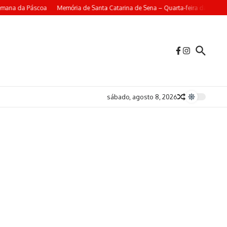
mana da Páscoa
Memória de Santa Catarina de Sena – Quarta-feira da 4ª Sem
sábado, agosto 8, 2026