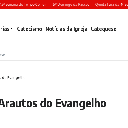
13ª semana do Tempo Comum
5º Domingo da Páscoa
Quinta-feira da 4ª Se
rias
Catecismo
Notícias da Igreja
Catequese
ese
os do Evangelho
 Arautos do Evangelho