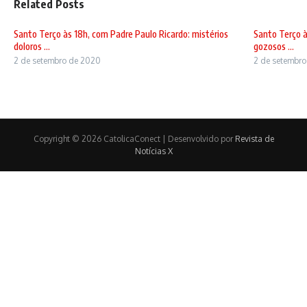
Related Posts
Santo Terço às 18h, com Padre Paulo Ricardo: mistérios
Santo Terço à
doloros ...
gozosos ...
2 de setembro de 2020
2 de setembr
Copyright © 2026 CatolicaConect | Desenvolvido por
Revista de
Notícias X