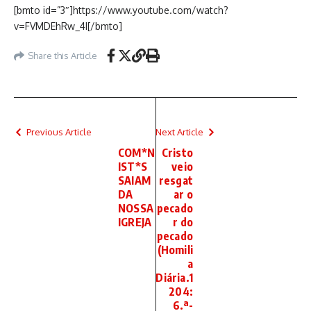
[bmto id=”3″]https://www.youtube.com/watch?
v=FVMDEhRw_4I[/bmto]
Share this Article
Previous Article
Next Article
COM*N
Cristo
IST*S
veio
SAIAM
resgat
DA
ar o
NOSSA
pecado
IGREJA
r do
pecado
(Homili
a
Diária.1
204:
6.ª-