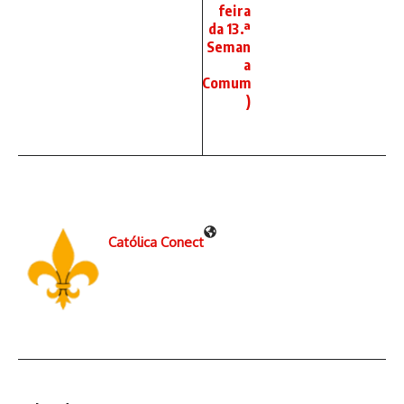
feira
da 13.ª
Seman
a
Comum
)
Católica Conect