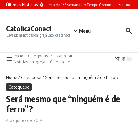
Ir para o conteúdo
Últimas Notícias
Terça-feira da 13ª semana do Tempo Comum
Segunda-fe
CatolicaConect
Menu
Levando as noticias da Igreja Católica ate você.
Inicio
Categorias
Catecismo
Notícias da Igreja
Catequese
Home
/
Catequese
/
Será mesmo que “ninguém é de ferro”?
Catequese
Será mesmo que “ninguém é de
ferro”?
4 de julho de 2019